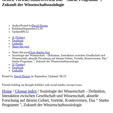
Zukunft der Wissenschaftssoziologie
Author
Posted by
David Donisa
Published
September
23:29
Updated
06:22
X (Twitter)
Facebook
LinkedIn
Share this post
Share this post
Close sharing box
Soziologie der Wissenschaft – Definition, Interaktion zwischen Gesellschaft und
Wissenschaft, aktuelle Forschung auf diesem Gebiet, Vorteile, Kontroversen, Das “
Starke Programm ”, Zukunft der Wissenschaftssoziologie
X (Twitter)
Facebook
LinkedIn
Posted by
David Donisa
on
September
. Updated:
06:22
Friends holding up thought bubbles with social media concept icons
Home
/
Glossar index
/
Soziologie der Wissenschaft – Definition,
Interaktion zwischen Gesellschaft und Wissenschaft, aktuelle
Forschung auf diesem Gebiet, Vorteile, Kontroversen, Das “ Starke
Programm ”, Zukunft der Wissenschaftssoziologie