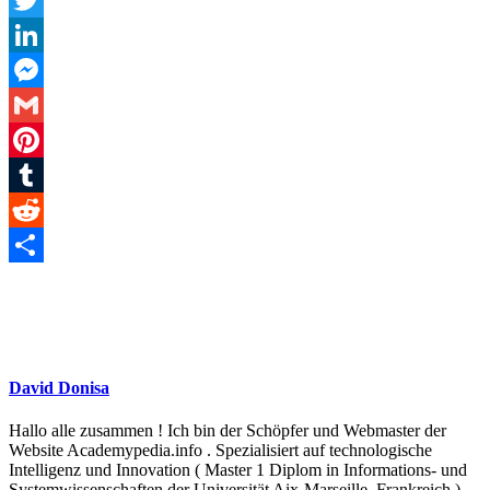
Twitter
LinkedIn
Messenger
Gmail
Pinterest
Tumblr
Reddit
Teilen
David Donisa
Hallo alle zusammen ! Ich bin der Schöpfer und Webmaster der
Website Academypedia.info . Spezialisiert auf technologische
Intelligenz und Innovation ( Master 1 Diplom in Informations- und
Systemwissenschaften der Universität Aix-Marseille, Frankreich ),