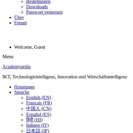
Bestellungen
Downloads
Passwort vergessen
Über
Forum
Welcome, Guest
Menu
Academypedia
IKT, Technologieintelligenz, Innovation und Wirtschaftsintelligenz
Homepage
Sprache
English (EN)
Français (FR)
中国人 (CN)
Español (ES)
हिंदी (HI)
Italiano (IT)
日本語 (JP)