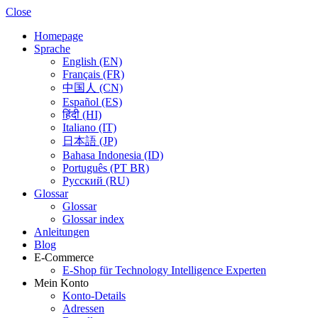
Close
Homepage
Sprache
English (EN)
Français (FR)
中国人 (CN)
Español (ES)
हिंदी (HI)
Italiano (IT)
日本語 (JP)
Bahasa Indonesia (ID)
Português (PT BR)
Pусский (RU)
Glossar
Glossar
Glossar index
Anleitungen
Blog
E-Commerce
E-Shop für Technology Intelligence Experten
Mein Konto
Konto-Details
Adressen