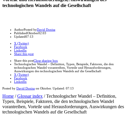
technologischen Wandels auf die Gesellschaft
Author
Posted by
David Donisa
Published
Oktober
02:03
Updated
07:13
X (Twitter)
Facebook
LinkedIn
Share this post
Share this post
Close sharing box
Technologischer Wandel – Definition, Typen, Beispiele, Faktoren, die den
technologischen Wandel vorantreiben, Vorteile und Herausforderungen,
Auswirkungen des technologischen Wandels auf die Gesellschaft
X (Twitter)
Facebook
LinkedIn
Posted by
David Donisa
on
Oktober
. Updated:
07:13
Home
/
Glossar index
/
Technologischer Wandel – Definition,
Typen, Beispiele, Faktoren, die den technologischen Wandel
vorantreiben, Vorteile und Herausforderungen, Auswirkungen des
technologischen Wandels auf die Gesellschaft