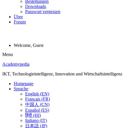
Bestellungen
Downloads
Passwort vergessen
Über
Forum
Welcome, Guest
Menu
Academypedia
IKT, Technologieintelligenz, Innovation und Wirtschaftsintelligenz
Homepage
Sprache
English (EN)
Français (FR)
中国人 (CN)
Español (ES)
हिंदी (HI)
Italiano (IT)
日本語 (JP)