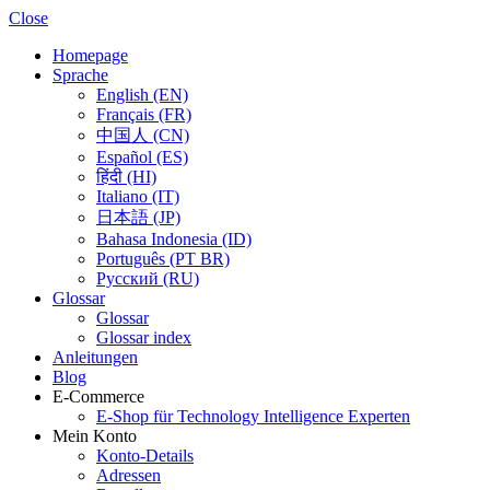
Close
Homepage
Sprache
English (EN)
Français (FR)
中国人 (CN)
Español (ES)
हिंदी (HI)
Italiano (IT)
日本語 (JP)
Bahasa Indonesia (ID)
Português (PT BR)
Pусский (RU)
Glossar
Glossar
Glossar index
Anleitungen
Blog
E-Commerce
E-Shop für Technology Intelligence Experten
Mein Konto
Konto-Details
Adressen