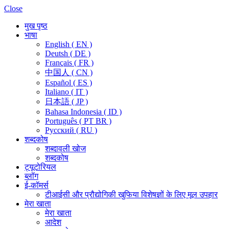
Close
मुख पृष्ठ
भाषा
English ( EN )
Deutsh ( DE )
Français ( FR )
中国人 ( CN )
Español ( ES )
Italiano ( IT )
日本語 ( JP )
Bahasa Indonesia ( ID )
Português ( PT BR )
Pусский ( RU )
शब्दकोष
शब्दावली खोज
शब्दकोष
ट्यूटोरियल
ब्लॉग
ई-कॉमर्स
टीआईसी और प्रौद्योगिकी खुफिया विशेषज्ञों के लिए मूल उपहार
मेरा खाता
मेरा खाता
आदेश