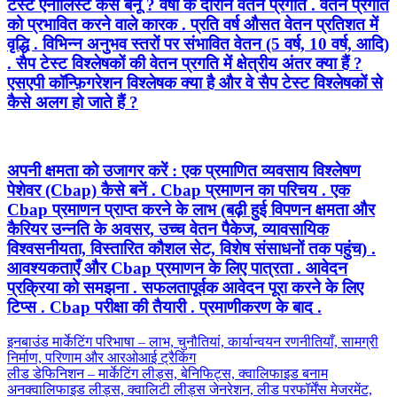
टेस्ट एनालिस्ट कैसे बनूं ? वर्षों के दौरान वेतन प्रगति . वेतन प्रगति
को प्रभावित करने वाले कारक . प्रति वर्ष औसत वेतन प्रतिशत में
वृद्धि . विभिन्न अनुभव स्तरों पर संभावित वेतन (5 वर्ष, 10 वर्ष, आदि)
. सैप टेस्ट विश्लेषकों की वेतन प्रगति में क्षेत्रीय अंतर क्या हैं ?
एसएपी कॉन्फ़िगरेशन विश्लेषक क्या है और वे सैप टेस्ट विश्लेषकों से
कैसे अलग हो जाते हैं ?
अपनी क्षमता को उजागर करें : एक प्रमाणित व्यवसाय विश्लेषण
पेशेवर (Cbap) कैसे बनें . Cbap प्रमाणन का परिचय . एक
Cbap प्रमाणन प्राप्त करने के लाभ (बढ़ी हुई विपणन क्षमता और
कैरियर उन्नति के अवसर, उच्च वेतन पैकेज, व्यावसायिक
विश्वसनीयता, विस्तारित कौशल सेट, विशेष संसाधनों तक पहुंच) .
आवश्यकताएँ और Cbap प्रमाणन के लिए पात्रता . आवेदन
प्रक्रिया को समझना . सफलतापूर्वक आवेदन पूरा करने के लिए
टिप्स . Cbap परीक्षा की तैयारी . प्रमाणीकरण के बाद .
पोस्ट
Previous
इनबाउंड मार्केटिंग परिभाषा – लाभ, चुनौतियां, कार्यान्वयन रणनीतियाँ, सामग्री
Post
निर्माण, परिणाम और आरओआई ट्रैकिंग
नेविगेशन
Next
लीड डेफिनिशन – मार्केटिंग लीड्स, बेनिफिट्स, क्वालिफाइड बनाम
Post
अनक्वालिफाइड लीड्स, क्वालिटी लीड्स जेनरेशन, लीड परफॉर्मेंस मेजरमेंट,