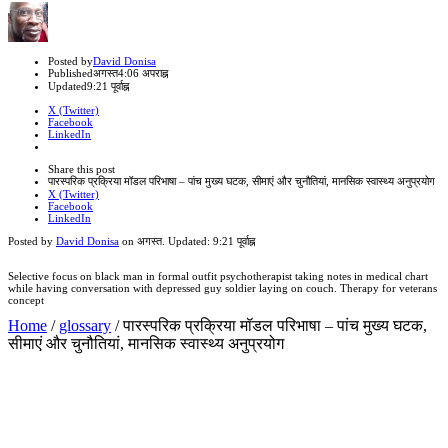
Author
Posted by
David Donisa
Published
अगस्त
4:06 अपराह्न
Updated
9:21 पूर्वाह्न
X (Twitter)
Facebook
LinkedIn
Share
this
Close
Share this post
post
sharing
पारस्परिक प्रक्रिया मॉडल परिभाषा – पांच मुख्य घटक, सीमाएं और चुनौतियां, मानसिक स्वास्थ्य अनुप्रयोग
box
X (Twitter)
Facebook
LinkedIn
Posted by
David Donisa
on
अगस्त
. Updated:
9:21 पूर्वाह्न
Selective focus on black man in formal outfit psychotherapist taking notes in medical chart
while having conversation with depressed guy soldier laying on couch. Therapy for veterans
concept
Home
/
glossary
/
पारस्परिक प्रक्रिया मॉडल परिभाषा – पांच मुख्य घटक,
सीमाएं और चुनौतियां, मानसिक स्वास्थ्य अनुप्रयोग