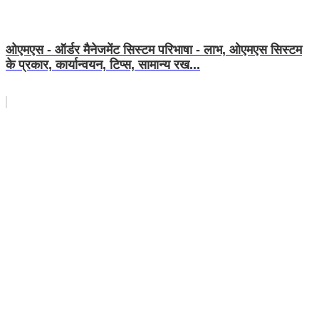
ओएमएस - ऑर्डर मैनेजमेंट सिस्टम परिभाषा - लाभ, ओएमएस सिस्टम
के प्रकार, कार्यान्वयन, टिप्स, सामान्य रख...