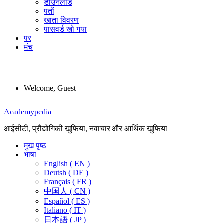
डाउनलोड
पतों
खाता विवरण
पासवर्ड खो गया
पर
मंच
Welcome, Guest
Menu
Academypedia
आईसीटी, प्रौद्योगिकी खुफिया, नवाचार और आर्थिक खुफिया
मुख पृष्ठ
भाषा
English ( EN )
Deutsh ( DE )
Français ( FR )
中国人 ( CN )
Español ( ES )
Italiano ( IT )
日本語 ( JP )