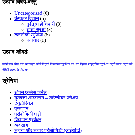
$17.00
उत्पाद विषय-वस्तु
through
$21.00
Uncategorized
(0)
कंप्यूटर विज्ञान
(6)
कृत्रिम होशियारी
(3)
डाटा सुरक्षा
(3)
तकनीकी खुफिया
(6)
नवाचार
(6)
उत्पाद कीवर्ड
कॉफी मग
गीक मग
चमकदार
चीनी मिट्टी
डिशवॉशर सुरक्षित
मग
मग ड्रिंक
माइक्रोवेव सुरक्षित
लट्टे कला
लट्टे की
रेसिपी
लट्टे के लिए मग
श्रेणियां
ओपन एक्सेस जर्नल
गुणवत्ता आश्वासन – सॉफ़्टवेयर परीक्षण
ट्यूटोरियल
प्रमाणन
प्रौद्योगिकी घड़ी
विज्ञापन प्रबंधन
व्यवसाय
सूचना और संचार प्रौद्योगिकी (आईसीटी)