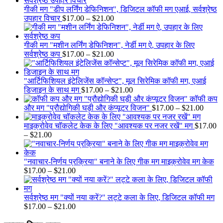
through
गीकी मग "डीप लर्निंग डेफिनिशन", डिजिटल कॉफी मग एआई, सर्वश्रेष्ठ
$21.00
Price
उपहार विचार
$
17.00
–
$
21.00
range:
$17.00
through
गीकी मग "मशीन लर्निंग डेफिनिशन", नेर्डी मग ऐ, उपहार के लिए
$21.00
Price
सर्वश्रेष्ठ कप
$
17.00
–
$
21.00
range:
$17.00
through
"आर्टिफिशियल इंटेलिजेंस कॉन्सेप्ट", मूल सिरेमिक कॉफी मग, एआई
$21.00
Price
डिजाइन के साथ मग
$
17.00
–
$
21.00
range:
कॉफी कप
$17.00
Price
और मग "प्रौद्योगिकी घड़ी और कंप्यूटर विजन"
$
17.00
–
$
21.00
through
range:
$21.00
$17.0
माइक्रोवेव चॉकलेट केक के लिए "आवश्यक पर नजर रखें" मग
$
17.00
Price
throu
–
$
21.00
range:
$21.0
$17.00
through
"नवाचार-निर्णय प्रक्रिया" बनाने के लिए गीक मग माइक्रोवेव मग केक
$21.00
Price
$
17.00
–
$
21.00
range:
$17.00
through
सर्वश्रेष्ठ मग "क्यों नया करें?" लट्टे कला के लिए, डिजिटल कॉफी मग
$21.00
Price
$
17.00
–
$
21.00
range: