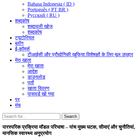
Bahasa Indonesia ( ID )
Português ( PT BR )
Pусский ( RU )
शब्दकोष
शब्दावली खोज
शब्दकोष
ट्यूटोरियल
ब्लॉग
ई-कॉमर्स
टीआईसी और प्रौद्योगिकी खुफिया विशेषज्ञों के लिए मूल उपहार
मेरा खाता
मेरा खाता
आदेश
डाउनलोड
पतों
खाता विवरण
पासवर्ड खो गया
पर
मंच
Search
Search
for:
पारस्परिक प्रक्रिया मॉडल परिभाषा – पांच मुख्य घटक, सीमाएं और चुनौतियां,
मानसिक स्वास्थ्य अनुप्रयोग