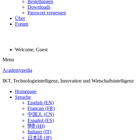
Bestellungen
Downloads
Passwort vergessen
Über
Forum
Welcome, Guest
Menu
Academypedia
IKT, Technologieintelligenz, Innovation und Wirtschaftsintelligenz
Homepage
Sprache
English (EN)
Français (FR)
中国人 (CN)
Español (ES)
हिंदी (HI)
Italiano (IT)
日本語 (JP)