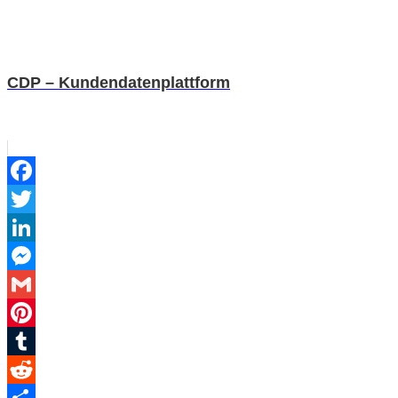
CDP – Kundendatenplattform
Facebook
Twitter
LinkedIn
Messenger
Gmail
Pinterest
Tumblr
Reddit