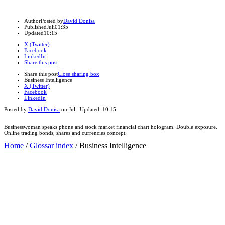
Author
Posted by
David Donisa
Published
Juli
01:35
Updated
10:15
X (Twitter)
Facebook
LinkedIn
Share this post
Share this post
Close sharing box
Business Intelligence
X (Twitter)
Facebook
LinkedIn
Posted by
David Donisa
on
Juli
. Updated:
10:15
Businesswoman speaks phone and stock market financial chart hologram. Double exposure.
Online trading bonds, shares and currencies concept.
Home
/
Glossar index
/
Business Intelligence