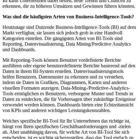
BI kann Unternehmen dabei helfen, neue Trends und Chancen zu
erkennen, die zu höheren Umsätzen und Gewinnen führen könnten.
Was sind die häufigsten Arten von Business-Intelligence-Tools?
Heutzutage sind Dutzende Business-Intelligence-Tools (BI) auf dem
Markt verfügbar, sie lassen sich jedoch grob in eine Handvoll
Kategorien einteilen. Die gängigsten Arten von BI-Tools sind
Reporting, Datenvisualisierung, Data Mining/Predictive Analytics
und Dashboards.
Mit Reporting-Tools können Benutzer vordefinierte Berichte
ausführen oder eigene benutzerdefinierte Berichte basierend auf den
Daten in ihrem BI-System erstellen. Datenvisualisierungstools
helfen Benutzern, Datenmuster zu erkennen und zu verstehen,
indem sie Daten in Grafiken, Diagrammen, Karten und anderen
visuellen Formaten anzeigen. Data-Mining-/Predictive-Analytics-
Tools ermöglichen es Benutzern, verborgene Muster und Trends in
Daten zu entdecken, die für Vorhersagen über zukünftige Ereignisse
verwendet werden können. Dashboards bieten eine Echtzeitansicht
von KPIs und anderen wichtigen Leistungskennzahlen.
Welches spezifische BI-Tool für Ihr Unternehmen das richtige ist,
hängt von Ihren spezifischen Geschäftsanforderungen und -zielen
ab. Aber unabhängig davon, für welche Art von BI-Tool Sie sich
entscheiden, ist es wichtig sicherzustellen, dass das Tool einfach zu