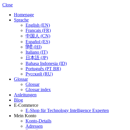
Close
Homepage
Sprache
English (EN)
Français (FR)
中国人 (CN)
Español (ES)
हिंदी (HI)
Italiano (IT)
日本語 (JP)
Bahasa Indonesia (ID)
Português (PT BR)
Pусский (RU)
Glossar
Glossar
Glossar index
Anleitungen
Blog
E-Commerce
E-Shop für Technology Intelligence Experten
Mein Konto
Konto-Details
Adressen