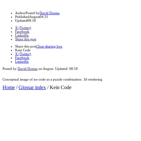
Author
Posted by
David Donisa
Published
August
04:31
Updated
08:18
X (Twitter)
Facebook
LinkedIn
Share this post
Share this post
Close sharing box
Kein Code
X (Twitter)
Facebook
LinkedIn
Posted by
David Donisa
on
August
. Updated:
08:18
Conceptual image of no-code as a puzzle combination. 3d rendering
Home
/
Glossar index
/
Kein Code