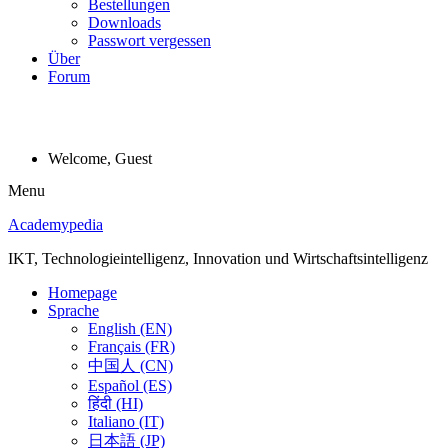
Bestellungen
Downloads
Passwort vergessen
Über
Forum
Welcome, Guest
Menu
Academypedia
IKT, Technologieintelligenz, Innovation und Wirtschaftsintelligenz
Homepage
Sprache
English (EN)
Français (FR)
中国人 (CN)
Español (ES)
हिंदी (HI)
Italiano (IT)
日本語 (JP)