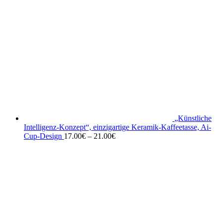
„Künstliche
Intelligenz-Konzept“, einzigartige Keramik-Kaffeetasse, Ai-
Cup-Design
17.00
€
–
21.00
€