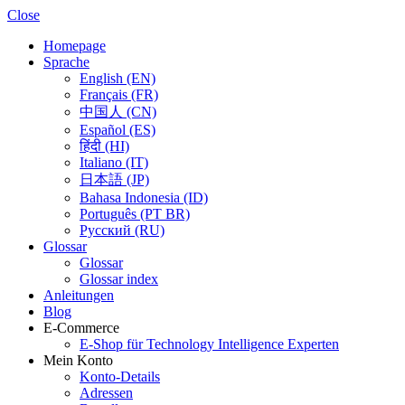
Close
Homepage
Sprache
English (EN)
Français (FR)
中国人 (CN)
Español (ES)
हिंदी (HI)
Italiano (IT)
日本語 (JP)
Bahasa Indonesia (ID)
Português (PT BR)
Pусский (RU)
Glossar
Glossar
Glossar index
Anleitungen
Blog
E-Commerce
E-Shop für Technology Intelligence Experten
Mein Konto
Konto-Details
Adressen