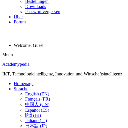
Bestellungen
Downloads
Passwort vergessen
Über
Forum
Welcome, Guest
Menu
Academypedia
IKT, Technologieintelligenz, Innovation und Wirtschaftsintelligenz
Homepage
Sprache
English (EN)
Français (FR)
中国人 (CN)
Español (ES)
हिंदी (HI)
Italiano (IT)
日本語 (JP)