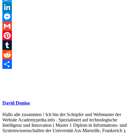
Twitter
LinkedIn
Messenger
Gmail
Pinterest
Tumblr
Reddit
Teilen
David Donisa
Hallo alle zusammen ! Ich bin der Schöpfer und Webmaster der
Website Academypedia.info . Spezialisiert auf technologische
Intelligenz und Innovation ( Master 1 Diplom in Informations- und
Systemwissenschaften der Universität Aix-Marseille, Frankreich ),