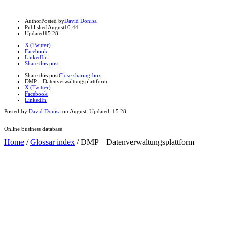
Author
Posted by
David Donisa
Published
August
10:44
Updated
15:28
X (Twitter)
Facebook
LinkedIn
Share this post
Share this post
Close sharing box
DMP – Datenverwaltungsplattform
X (Twitter)
Facebook
LinkedIn
Posted by
David Donisa
on
August
. Updated:
15:28
Online business database
Home
/
Glossar index
/
DMP – Datenverwaltungsplattform