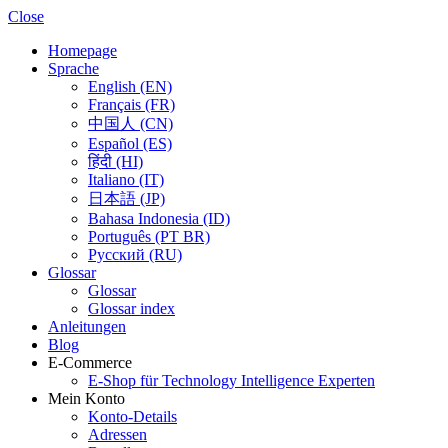
Close
Homepage
Sprache
English (EN)
Français (FR)
中国人 (CN)
Español (ES)
हिंदी (HI)
Italiano (IT)
日本語 (JP)
Bahasa Indonesia (ID)
Português (PT BR)
Pусский (RU)
Glossar
Glossar
Glossar index
Anleitungen
Blog
E-Commerce
E-Shop für Technology Intelligence Experten
Mein Konto
Konto-Details
Adressen