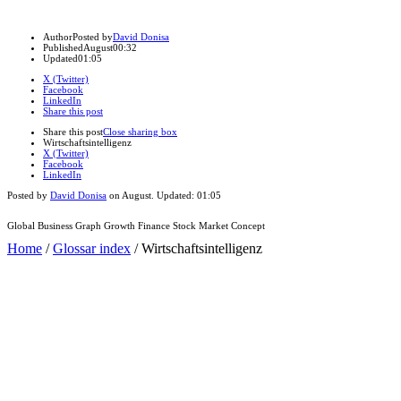
Author
Posted by
David Donisa
Published
August
00:32
Updated
01:05
X (Twitter)
Facebook
LinkedIn
Share this post
Share this post
Close sharing box
Wirtschaftsintelligenz
X (Twitter)
Facebook
LinkedIn
Posted by
David Donisa
on
August
. Updated:
01:05
Global Business Graph Growth Finance Stock Market Concept
Home
/
Glossar index
/
Wirtschaftsintelligenz