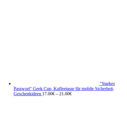
"Starkes
Passwort" Geek Cup, Kaffeetasse für mobile Sicherheit,
Geschenkideen
17.00
€
–
21.00
€