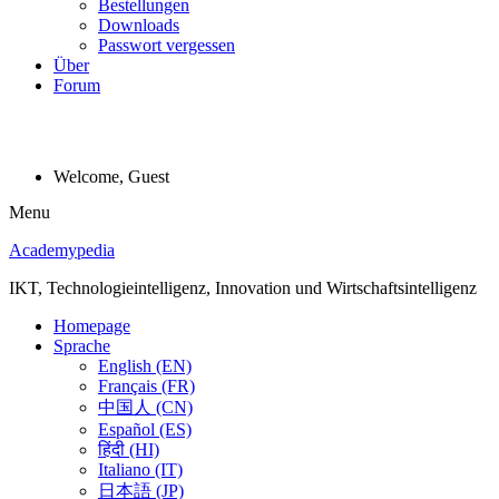
Bestellungen
Downloads
Passwort vergessen
Über
Forum
Welcome, Guest
Menu
Academypedia
IKT, Technologieintelligenz, Innovation und Wirtschaftsintelligenz
Homepage
Sprache
English (EN)
Français (FR)
中国人 (CN)
Español (ES)
हिंदी (HI)
Italiano (IT)
日本語 (JP)