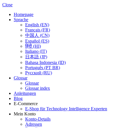
Close
Homepage
Sprache
English (EN)
Français (FR)
中国人 (CN)
Español (ES)
हिंदी (HI)
Italiano (IT)
日本語 (JP)
Bahasa Indonesia (ID)
Português (PT BR)
Pусский (RU)
Glossar
Glossar
Glossar index
Anleitungen
Blog
E-Commerce
E-Shop für Technology Intelligence Experten
Mein Konto
Konto-Details
Adressen