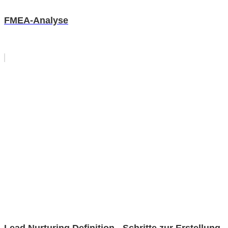
FMEA-Analyse
Lead Nurturing Definition - Schritte zur Erstellung