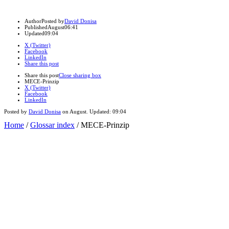
Author
Posted by
David Donisa
Published
August
06:41
Updated
09:04
X (Twitter)
Facebook
LinkedIn
Share this post
Share this post
Close sharing box
MECE-Prinzip
X (Twitter)
Facebook
LinkedIn
Posted by
David Donisa
on
August
. Updated:
09:04
Home
/
Glossar index
/
MECE-Prinzip