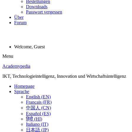
Bestellungen
Downloads
Passwort vergessen
Über
Forum
Welcome, Guest
Menu
Academypedia
IKT, Technologieintelligenz, Innovation und Wirtschaftsintelligenz
Homepage
Sprache
English (EN)
Français (FR)
中国人 (CN)
Español (ES)
हिंदी (HI)
Italiano (IT)
日本語 (JP)