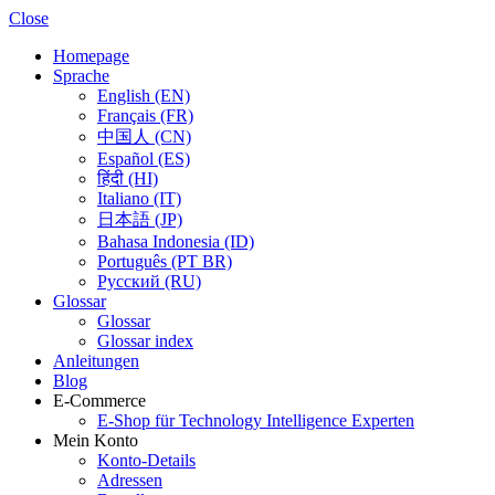
Close
Homepage
Sprache
English (EN)
Français (FR)
中国人 (CN)
Español (ES)
हिंदी (HI)
Italiano (IT)
日本語 (JP)
Bahasa Indonesia (ID)
Português (PT BR)
Pусский (RU)
Glossar
Glossar
Glossar index
Anleitungen
Blog
E-Commerce
E-Shop für Technology Intelligence Experten
Mein Konto
Konto-Details
Adressen