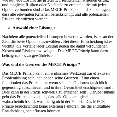
wie gut jede Lösung die in Schritt 1 festgelegten Kriterien erfüllt,
und mögliche Risiken oder Nachteile zu ermitteln, die mit jeder
Option verbunden sind . Das MECE-Prinzip kann dazu beitragen,
dass alle relevanten Kriterien berücksichtigt und alle potenziellen
Risiken identifiziert werden .
Auswahl einer Lösung :
Nachdem alle potenziellen Lösungen bewertet wurden, ist es an der
Zeit, die beste Option auszuwählen . Bei dieser Entscheidung ist es
wichtig, die Vorteile jeder Lösung gegen die damit verbundenen
Kosten und Risiken abzuwägen . Das MECE-Prinzip kann dazu
beitragen, dies zu gewährleisten
Was sind die Grenzen des MECE-Prinzips ?
Das MECE-Prinzip kann ein wirksames Werkzeug zur effektiven
Problemlösung sein, hat jedoch seine Grenzen . Zum einen
funktioniert das Prinzip nur, wenn sich alle Optionen tatsächlich
gegenseitig ausschließen und in ihrer Gesamtheit erschöpfend sind .
Dies kann in der Praxis schwierig zu erreichen sein . Darüber hinaus
geht das Prinzip davon aus, dass alle Optionen gleich
wahrscheinlich sind, was häufig nicht der Fall ist . Das MECE-
Prinzip berücksichtigt keine externen Faktoren, die die endgültige
Entscheidung beeinflussen könnten .