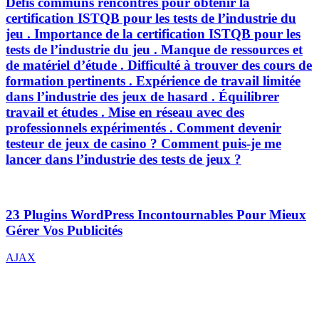
Défis communs rencontrés pour obtenir la
certification ISTQB pour les tests de l’industrie du
jeu . Importance de la certification ISTQB pour les
tests de l’industrie du jeu . Manque de ressources et
de matériel d’étude . Difficulté à trouver des cours de
formation pertinents . Expérience de travail limitée
dans l’industrie des jeux de hasard . Équilibrer
travail et études . Mise en réseau avec des
professionnels expérimentés . Comment devenir
testeur de jeux de casino ? Comment puis-je me
lancer dans l’industrie des tests de jeux ?
23 Plugins WordPress Incontournables Pour Mieux
Gérer Vos Publicités
Navigation
Next
AJAX
Post
de
l’article