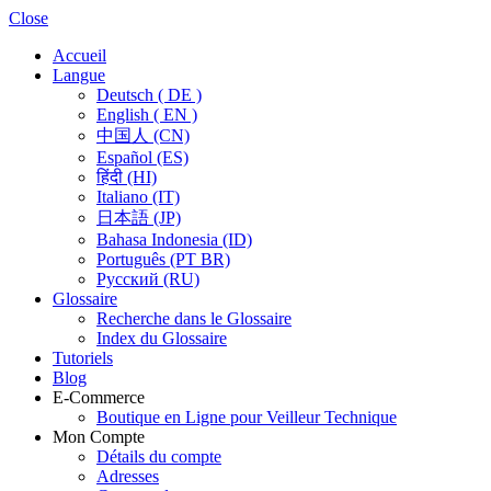
Close
Accueil
Langue
Deutsch ( DE )
English ( EN )
中国人 (CN)
Español (ES)
हिंदी (HI)
Italiano (IT)
日本語 (JP)
Bahasa Indonesia (ID)
Português (PT BR)
Pусский (RU)
Glossaire
Recherche dans le Glossaire
Index du Glossaire
Tutoriels
Blog
E-Commerce
Boutique en Ligne pour Veilleur Technique
Mon Compte
Détails du compte
Adresses