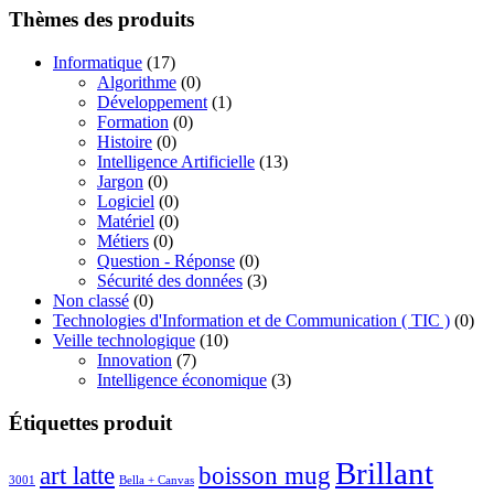
prix :
Thèmes des produits
17.00€
à
Informatique
(17)
21.00€
Algorithme
(0)
Développement
(1)
Formation
(0)
Histoire
(0)
Intelligence Artificielle
(13)
Jargon
(0)
Logiciel
(0)
Matériel
(0)
Métiers
(0)
Question - Réponse
(0)
Sécurité des données
(3)
Non classé
(0)
Technologies d'Information et de Communication ( TIC )
(0)
Veille technologique
(10)
Innovation
(7)
Intelligence économique
(3)
Étiquettes produit
Brillant
boisson mug
art latte
3001
Bella + Canvas