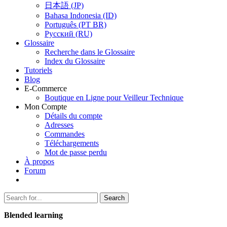
日本語 (JP)
Bahasa Indonesia (ID)
Português (PT BR)
Pусский (RU)
Glossaire
Recherche dans le Glossaire
Index du Glossaire
Tutoriels
Blog
E-Commerce
Boutique en Ligne pour Veilleur Technique
Mon Compte
Détails du compte
Adresses
Commandes
Téléchargements
Mot de passe perdu
À propos
Forum
Search
Search
for:
Blended learning