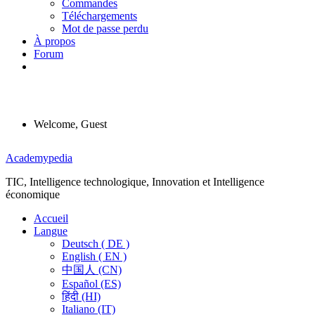
Commandes
Téléchargements
Mot de passe perdu
À propos
Forum
Welcome, Guest
Menu
Academypedia
TIC, Intelligence technologique, Innovation et Intelligence
économique
Accueil
Langue
Deutsch ( DE )
English ( EN )
中国人 (CN)
Español (ES)
हिंदी (HI)
Italiano (IT)