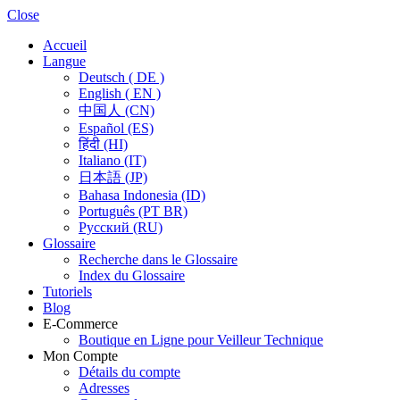
Close
Accueil
Langue
Deutsch ( DE )
English ( EN )
中国人 (CN)
Español (ES)
हिंदी (HI)
Italiano (IT)
日本語 (JP)
Bahasa Indonesia (ID)
Português (PT BR)
Pусский (RU)
Glossaire
Recherche dans le Glossaire
Index du Glossaire
Tutoriels
Blog
E-Commerce
Boutique en Ligne pour Veilleur Technique
Mon Compte
Détails du compte
Adresses