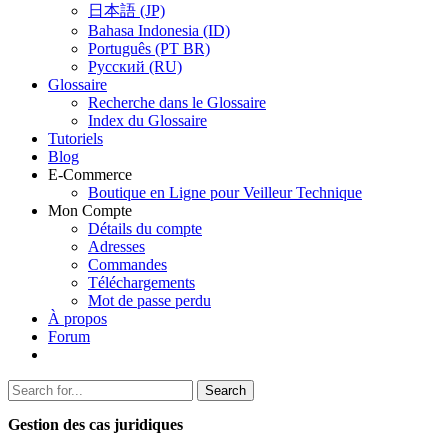
日本語 (JP)
Bahasa Indonesia (ID)
Português (PT BR)
Pусский (RU)
Glossaire
Recherche dans le Glossaire
Index du Glossaire
Tutoriels
Blog
E-Commerce
Boutique en Ligne pour Veilleur Technique
Mon Compte
Détails du compte
Adresses
Commandes
Téléchargements
Mot de passe perdu
À propos
Forum
Search
Search
for:
Gestion des cas juridiques