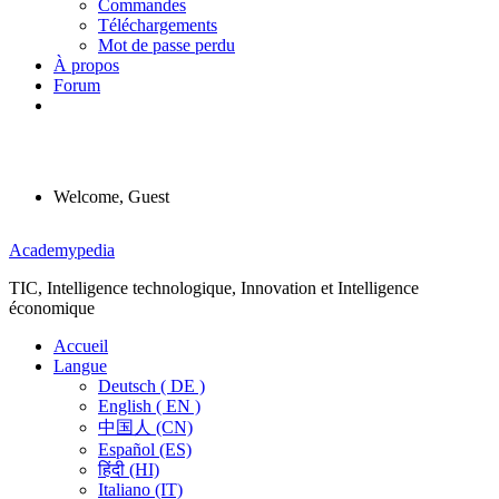
Commandes
Téléchargements
Mot de passe perdu
À propos
Forum
Welcome, Guest
Menu
Academypedia
TIC, Intelligence technologique, Innovation et Intelligence
économique
Accueil
Langue
Deutsch ( DE )
English ( EN )
中国人 (CN)
Español (ES)
हिंदी (HI)
Italiano (IT)