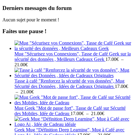
Derniers messages du forum
Aucun sujet pour le moment !
Faites une pause !
Mug "Sécurisez vos Connexions", Tasse de Café Geek sur la
sécurité des données , Meilleurs Cadeaux Geek
17.00
€
–
Plage
21.00
€
de
prix :
17.00€
Tasse à café "Renforcez la sécurité de vos données", Mug
à
Sécurité des Données , Idées de Cadeaux Originales
17.00
€
21.00€
Plage
–
21.00
€
de
prix :
17.00€
Mug Geek "Mot de passe fort", Tasse de Café sur Sécurité
à
Plage
des Mobiles, Idée de Cadeau
17.00
€
–
21.00
€
21.00€
de
prix :
17.00€
Geek Mug “Définition Deep Learning”, Mug à Café avec
à
Plage