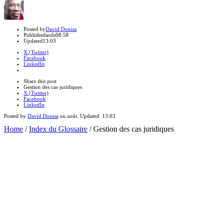
Author
Posted by
David Donisa
Published
août
08:58
Updated
13:03
X (Twitter)
Facebook
LinkedIn
Share
this
Close
Share this post
post
sharing
Gestion des cas juridiques
box
X (Twitter)
Facebook
LinkedIn
Posted by
David Donisa
on
août
. Updated:
13:03
Home
/
Index du Glossaire
/
Gestion des cas juridiques