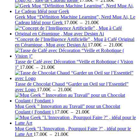
Logo Ai , Idée de Cadeau idéale
17.00
€
–
21.00
€
21.00€
de
prix :
17.00€
Geek Mug “Définition Machine Learning”, Nerd Mug Ai, Le
Plage
à
Cadeau Idéal pour Geek
17.00
€
–
21.00
€
de
21.00€
prix :
17.00€
“Concept de l’Intelligence Artificielle” , Mug à Café Original
à
Plage
en Céramique , Mug avec Design Ai
17.00
€
–
21.00
€
21.00€
de
prix :
17.00€
Tasse de Café avec Décoration “Veille et Robotique ( Vision
Plage
à
)”
17.00
€
–
21.00
€
de
21.00€
prix :
17.00€
Tasse de Chocolat Chaud “Garder un Oeil sur l’Essentiel”
à
Plage
avec Logo
17.00
€
–
21.00
€
21.00€
de
prix :
17.00€
Mug Geek ” Innovation au Travail” pour un Chocolat
à
Plage
Coulant ( Fondant )
17.00
€
–
21.00
€
21.00€
de
prix :
17.00€
Mug Geek "L'Innovation , Pourquoi Faire ?" , idéal pour le
Plage
à
Latte Art
17.00
€
–
21.00
€