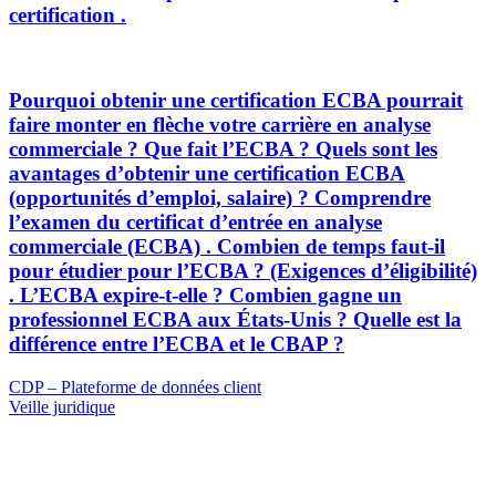
certification .
Pourquoi obtenir une certification ECBA pourrait
faire monter en flèche votre carrière en analyse
commerciale ? Que fait l’ECBA ? Quels sont les
avantages d’obtenir une certification ECBA
(opportunités d’emploi, salaire) ? Comprendre
l’examen du certificat d’entrée en analyse
commerciale (ECBA) . Combien de temps faut-il
pour étudier pour l’ECBA ? (Exigences d’éligibilité)
. L’ECBA expire-t-elle ? Combien gagne un
professionnel ECBA aux États-Unis ? Quelle est la
différence entre l’ECBA et le CBAP ?
Navigation
Previous
CDP – Plateforme de données client
Post
Next
Veille juridique
de
Post
l’article