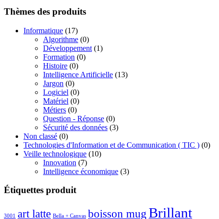
de
21.00€
prix :
Thèmes des produits
17.00€
à
Informatique
(17)
21.00€
Algorithme
(0)
Développement
(1)
Formation
(0)
Histoire
(0)
Intelligence Artificielle
(13)
Jargon
(0)
Logiciel
(0)
Matériel
(0)
Métiers
(0)
Question - Réponse
(0)
Sécurité des données
(3)
Non classé
(0)
Technologies d'Information et de Communication ( TIC )
(0)
Veille technologique
(10)
Innovation
(7)
Intelligence économique
(3)
Étiquettes produit
Brillant
boisson mug
art latte
3001
Bella + Canvas