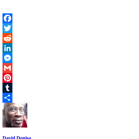
Facebook
Twitter
Reddit
LinkedIn
Messenger
Gmail
Pinterest
Tumblr
Partager
David Donisa