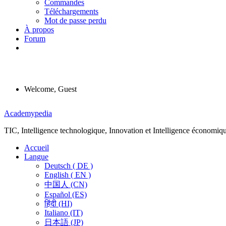
Commandes
Téléchargements
Mot de passe perdu
À propos
Forum
Welcome, Guest
Menu
Academypedia
TIC, Intelligence technologique, Innovation et Intelligence économiq
Accueil
Langue
Deutsch ( DE )
English ( EN )
中国人 (CN)
Español (ES)
हिंदी (HI)
Italiano (IT)
日本語 (JP)