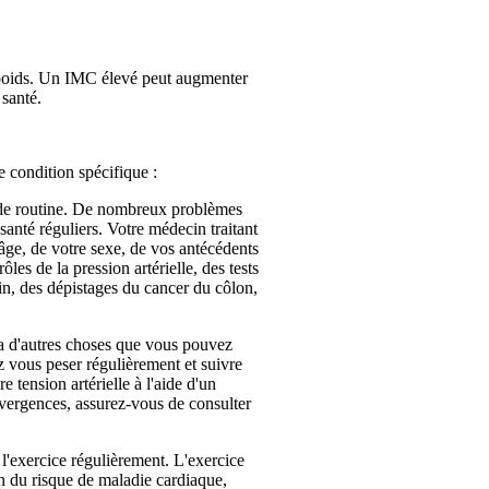
le poids. Un IMC élevé peut augmenter
 santé.
e condition spécifique :
s de routine. De nombreux problèmes
 santé réguliers. Votre médecin traitant
ge, de votre sexe, de vos antécédents
les de la pression artérielle, des tests
ein, des dépistages du cancer du côlon,
 a d'autres choses que vous pouvez
z vous peser régulièrement et suivre
tension artérielle à l'aide d'un
vergences, assurez-vous de consulter
 l'exercice régulièrement. L'exercice
n du risque de maladie cardiaque,