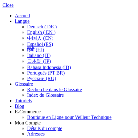
Close
Accueil
Langue
Deutsch ( DE )
English ( EN )
中国人 (CN)
Español (ES)
हिंदी (HI)
Italiano (IT)
日本語 (JP)
Bahasa Indonesia (ID)
Português (PT BR)
Pусский (RU)
Glossaire
Recherche dans le Glossaire
Index du Glossaire
Tutoriels
Blog
E-Commerce
Boutique en Ligne pour Veilleur Technique
Mon Compte
Détails du compte
Adresses