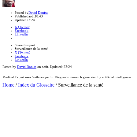
Author
Posted by
David Donisa
Published
août
18:43
Updated
22:24
X (Twitter)
Facebook
LinkedIn
Share
this
Close
Share this post
post
sharing
Surveillance de la santé
box
X (Twitter)
Facebook
LinkedIn
Posted by
David Donisa
on
août
. Updated:
22:24
Medical Expert uses Stethoscope for Diagnosis Research generated by artificial intelligence
Home
/
Index du Glossaire
/
Surveillance de la santé