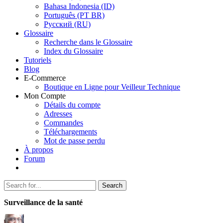
Bahasa Indonesia (ID)
Português (PT BR)
Pусский (RU)
Glossaire
Recherche dans le Glossaire
Index du Glossaire
Tutoriels
Blog
E-Commerce
Boutique en Ligne pour Veilleur Technique
Mon Compte
Détails du compte
Adresses
Commandes
Téléchargements
Mot de passe perdu
À propos
Forum
Search
Search
for:
Surveillance de la santé