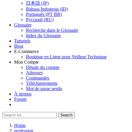
日本語 (JP)
Bahasa Indonesia (ID)
Português (PT BR)
Pусский (RU)
Glossaire
Recherche dans le Glossaire
Index du Glossaire
Tutoriels
Blog
E-Commerce
Boutique en Ligne pour Veilleur Technique
Mon Compte
Détails du compte
Adresses
Commandes
Téléchargements
Mot de passe perdu
À propos
Forum
Search
Search
for:
Home
profession