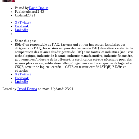
Author
Posted by
David Donisa
Published
mars
12:43
Updated
23:21
X (Twitter)
Facebook
LinkedIn
Share
this
Close
Share this post
post
sharing
Rôle d’un responsable de l’AQ, facteurs qui ont un impact sur les salaires des
box
dirigeants de l’AQ, les salaires moyens des leaders de l’AQ dans divers endroits, la
comparaison des salaires des dirigeants de l’AQ dans toutes les industries (industrie
technologique, industrie de la santé, industrie manufacturière, industrie financière,
gouvernement/industrie de la défense), la certification est-elle nécessaire pour des
salaires plus élevés (certification telle qu’ingénieur certifié en qualité de logiciel –
CSQE, testeur de logiciel certifié – CSTE ou testeur certifié ISTQB) ? Défis et
obstacles
X (Twitter)
Facebook
LinkedIn
Posted by
David Donisa
on
mars
. Updated:
23:21