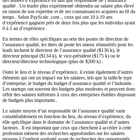
des années d’expérience en tant que responsable de l’assurance
qualité . Un leader plus expérimenté obtiendra un salaire plus élevé
en raison de son expertise et de ses connaissances acquises au fil du
temps . Selon PayScale .com ., ceux qui ont 10 à 19 ans
d’expérience gagnent près de deux fois plus que les individus ayant
0 à 1 an d’expérience .
En termes de rôles spécifiques au sein des postes de direction de
l’assurance qualité, les titres de poste les mieux rémunérés pour les
leads incluent le directeur de l’assurance qualité ($136 k), le
directeur principal ($134 k), le vice-président ($175 k) ou le
directeur/directeur technologique (plus de $200 k) .
Outre le lieu et le niveau d’expérience, il existe également d’autres
éléments qui ont un impact sur les salaires, tels que la taille/le type
d’entreprise, le budget du budget d’assurance qualité et l’industrie .
Les startups ont souvent des budgets plus modestes et peuvent donc
offrir des salaires inférieurs à ceux des entreprises établies disposant
de budgets plus importants .
Le salaire moyen d’un responsable de l’assurance qualité varie
considérablement en fonction du lieu, du niveau d’expérience, du
rôle spécifique dans le domaine de l’assurance qualité et d’autres
facteurs . Il est important que ceux qui cherchent à accéder à cette
profession mènent des recherches approfondies sur les salaires
moyens à l’endroit souhaité avant de rechercher des opportunités