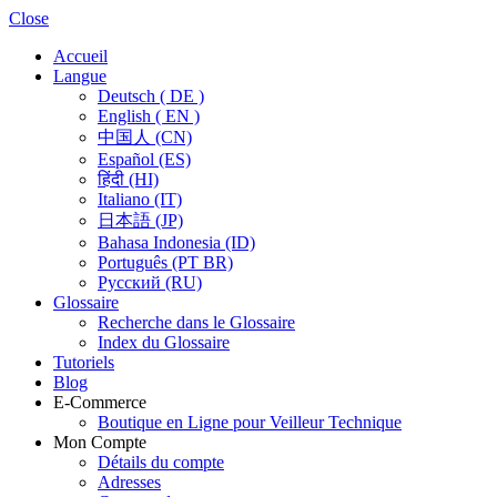
Close
Accueil
Langue
Deutsch ( DE )
English ( EN )
中国人 (CN)
Español (ES)
हिंदी (HI)
Italiano (IT)
日本語 (JP)
Bahasa Indonesia (ID)
Português (PT BR)
Pусский (RU)
Glossaire
Recherche dans le Glossaire
Index du Glossaire
Tutoriels
Blog
E-Commerce
Boutique en Ligne pour Veilleur Technique
Mon Compte
Détails du compte
Adresses