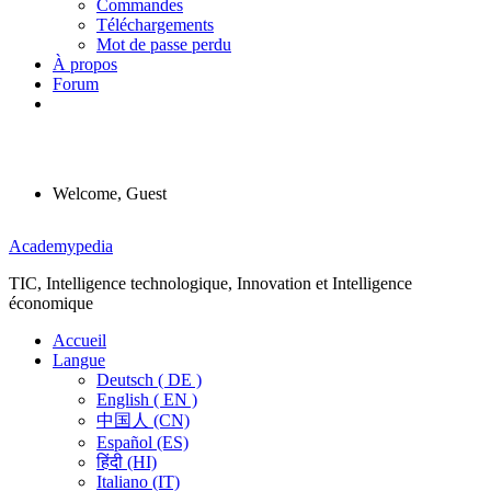
Commandes
Téléchargements
Mot de passe perdu
À propos
Forum
Welcome, Guest
Menu
Academypedia
TIC, Intelligence technologique, Innovation et Intelligence
économique
Accueil
Langue
Deutsch ( DE )
English ( EN )
中国人 (CN)
Español (ES)
हिंदी (HI)
Italiano (IT)