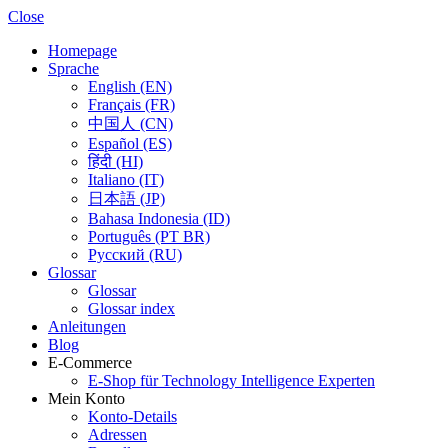
Close
Homepage
Sprache
English (EN)
Français (FR)
中国人 (CN)
Español (ES)
हिंदी (HI)
Italiano (IT)
日本語 (JP)
Bahasa Indonesia (ID)
Português (PT BR)
Pусский (RU)
Glossar
Glossar
Glossar index
Anleitungen
Blog
E-Commerce
E-Shop für Technology Intelligence Experten
Mein Konto
Konto-Details
Adressen