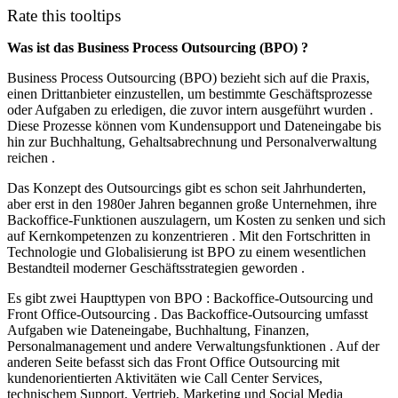
Rate this tooltips
Was ist das Business Process Outsourcing (BPO) ?
Business Process Outsourcing (BPO) bezieht sich auf die Praxis,
einen Drittanbieter einzustellen, um bestimmte Geschäftsprozesse
oder Aufgaben zu erledigen, die zuvor intern ausgeführt wurden .
Diese Prozesse können vom Kundensupport und Dateneingabe bis
hin zur Buchhaltung, Gehaltsabrechnung und Personalverwaltung
reichen .
Das Konzept des Outsourcings gibt es schon seit Jahrhunderten,
aber erst in den 1980er Jahren begannen große Unternehmen, ihre
Backoffice-Funktionen auszulagern, um Kosten zu senken und sich
auf Kernkompetenzen zu konzentrieren . Mit den Fortschritten in
Technologie und Globalisierung ist BPO zu einem wesentlichen
Bestandteil moderner Geschäftsstrategien geworden .
Es gibt zwei Haupttypen von BPO : Backoffice-Outsourcing und
Front Office-Outsourcing . Das Backoffice-Outsourcing umfasst
Aufgaben wie Dateneingabe, Buchhaltung, Finanzen,
Personalmanagement und andere Verwaltungsfunktionen . Auf der
anderen Seite befasst sich das Front Office Outsourcing mit
kundenorientierten Aktivitäten wie Call Center Services,
technischem Support, Vertrieb, Marketing und Social Media