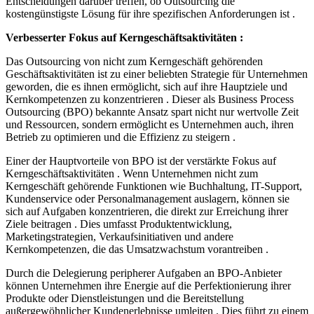
Entscheidungen darüber treffen, ob Outsourcing die
kostengünstigste Lösung für ihre spezifischen Anforderungen ist .
Verbesserter Fokus auf Kerngeschäftsaktivitäten :
Das Outsourcing von nicht zum Kerngeschäft gehörenden
Geschäftsaktivitäten ist zu einer beliebten Strategie für Unternehmen
geworden, die es ihnen ermöglicht, sich auf ihre Hauptziele und
Kernkompetenzen zu konzentrieren . Dieser als Business Process
Outsourcing (BPO) bekannte Ansatz spart nicht nur wertvolle Zeit
und Ressourcen, sondern ermöglicht es Unternehmen auch, ihren
Betrieb zu optimieren und die Effizienz zu steigern .
Einer der Hauptvorteile von BPO ist der verstärkte Fokus auf
Kerngeschäftsaktivitäten . Wenn Unternehmen nicht zum
Kerngeschäft gehörende Funktionen wie Buchhaltung, IT-Support,
Kundenservice oder Personalmanagement auslagern, können sie
sich auf Aufgaben konzentrieren, die direkt zur Erreichung ihrer
Ziele beitragen . Dies umfasst Produktentwicklung,
Marketingstrategien, Verkaufsinitiativen und andere
Kernkompetenzen, die das Umsatzwachstum vorantreiben .
Durch die Delegierung peripherer Aufgaben an BPO-Anbieter
können Unternehmen ihre Energie auf die Perfektionierung ihrer
Produkte oder Dienstleistungen und die Bereitstellung
außergewöhnlicher Kundenerlebnisse umleiten . Dies führt zu einem