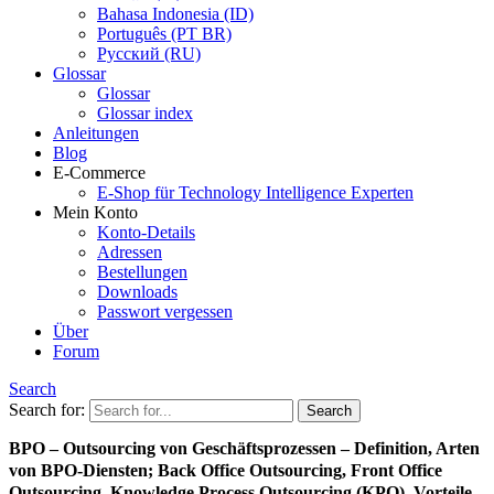
Bahasa Indonesia (ID)
Português (PT BR)
Pусский (RU)
Glossar
Glossar
Glossar index
Anleitungen
Blog
E-Commerce
E-Shop für Technology Intelligence Experten
Mein Konto
Konto-Details
Adressen
Bestellungen
Downloads
Passwort vergessen
Über
Forum
Search
Search for:
BPO – Outsourcing von Geschäftsprozessen – Definition, Arten
von BPO-Diensten; Back Office Outsourcing, Front Office
Outsourcing, Knowledge Process Outsourcing (KPO), Vorteile