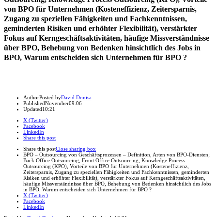
von BPO für Unternehmen (Kosteneffizienz, Zeitersparnis,
Zugang zu speziellen Fähigkeiten und Fachkenntnissen,
geminderten Risiken und erhöhter Flexibilität), verstärkter
Fokus auf Kerngeschäftsaktivitäten, häufige Missverständnisse
über BPO, Behebung von Bedenken hinsichtlich des Jobs in
BPO, Warum entscheiden sich Unternehmen für BPO ?
Author
Posted by
David Donisa
Published
November
09:06
Updated
10:21
X (Twitter)
Facebook
LinkedIn
Share this post
Share this post
Close sharing box
BPO – Outsourcing von Geschäftsprozessen – Definition, Arten von BPO-Diensten;
Back Office Outsourcing, Front Office Outsourcing, Knowledge Process
Outsourcing (KPO), Vorteile von BPO für Unternehmen (Kosteneffizienz,
Zeitersparnis, Zugang zu speziellen Fähigkeiten und Fachkenntnissen, geminderten
Risiken und erhöhter Flexibilität), verstärkter Fokus auf Kerngeschäftsaktivitäten,
häufige Missverständnisse über BPO, Behebung von Bedenken hinsichtlich des Jobs
in BPO, Warum entscheiden sich Unternehmen für BPO ?
X (Twitter)
Facebook
LinkedIn