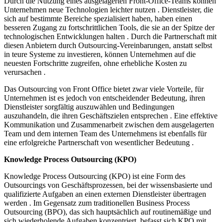
Durch die Nutzung eines ausgelagerten Front-Office-Teams können
Unternehmen neue Technologien leichter nutzen . Dienstleister, die
sich auf bestimmte Bereiche spezialisiert haben, haben einen
besseren Zugang zu fortschrittlichen Tools, die sie an der Spitze der
technologischen Entwicklungen halten . Durch die Partnerschaft mit
diesen Anbietern durch Outsourcing-Vereinbarungen, anstatt selbst
in teure Systeme zu investieren, können Unternehmen auf die
neuesten Fortschritte zugreifen, ohne erhebliche Kosten zu
verursachen .
Das Outsourcing von Front Office bietet zwar viele Vorteile, für
Unternehmen ist es jedoch von entscheidender Bedeutung, ihren
Dienstleister sorgfältig auszuwählen und Bedingungen
auszuhandeln, die ihren Geschäftszielen entsprechen . Eine effektive
Kommunikation und Zusammenarbeit zwischen dem ausgelagerten
Team und dem internen Team des Unternehmens ist ebenfalls für
eine erfolgreiche Partnerschaft von wesentlicher Bedeutung .
Knowledge Process Outsourcing (KPO)
Knowledge Process Outsourcing (KPO) ist eine Form des
Outsourcings von Geschäftsprozessen, bei der wissensbasierte und
qualifizierte Aufgaben an einen externen Dienstleister übertragen
werden . Im Gegensatz zum traditionellen Business Process
Outsourcing (BPO), das sich hauptsächlich auf routinemäßige und
sich wiederholende Aufgaben konzentriert, befasst sich KPO mit