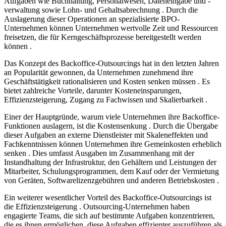
Aufgaben wie Buchhaltung, Personalwesen, Dateneingabe und -
verwaltung sowie Lohn- und Gehaltsabrechnung . Durch die
Auslagerung dieser Operationen an spezialisierte BPO-
Unternehmen können Unternehmen wertvolle Zeit und Ressourcen
freisetzen, die für Kerngeschäftsprozesse bereitgestellt werden
können .
Das Konzept des Backoffice-Outsourcings hat in den letzten Jahren
an Popularität gewonnen, da Unternehmen zunehmend ihre
Geschäftstätigkeit rationalisieren und Kosten senken müssen . Es
bietet zahlreiche Vorteile, darunter Kosteneinsparungen,
Effizienzsteigerung, Zugang zu Fachwissen und Skalierbarkeit .
Einer der Hauptgründe, warum viele Unternehmen ihre Backoffice-
Funktionen auslagern, ist die Kostensenkung . Durch die Übergabe
dieser Aufgaben an externe Dienstleister mit Skaleneffekten und
Fachkenntnissen können Unternehmen ihre Gemeinkosten erheblich
senken . Dies umfasst Ausgaben im Zusammenhang mit der
Instandhaltung der Infrastruktur, den Gehältern und Leistungen der
Mitarbeiter, Schulungsprogrammen, dem Kauf oder der Vermietung
von Geräten, Softwarelizenzgebühren und anderen Betriebskosten .
Ein weiterer wesentlicher Vorteil des Backoffice-Outsourcings ist
die Effizienzsteigerung . Outsourcing-Unternehmen haben
engagierte Teams, die sich auf bestimmte Aufgaben konzentrieren,
die es ihnen ermöglichen, diese Aufgaben effizienter auszuführen als