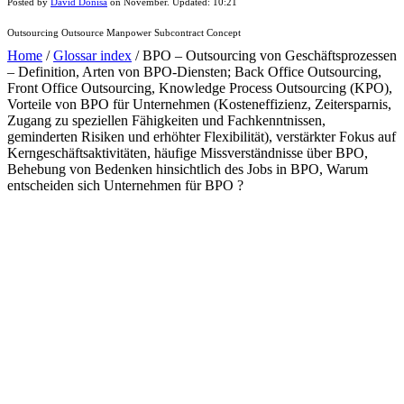
Posted by
David Donisa
on
November
. Updated:
10:21
Outsourcing Outsource Manpower Subcontract Concept
Home
/
Glossar index
/
BPO – Outsourcing von Geschäftsprozessen
– Definition, Arten von BPO-Diensten; Back Office Outsourcing,
Front Office Outsourcing, Knowledge Process Outsourcing (KPO),
Vorteile von BPO für Unternehmen (Kosteneffizienz, Zeitersparnis,
Zugang zu speziellen Fähigkeiten und Fachkenntnissen,
geminderten Risiken und erhöhter Flexibilität), verstärkter Fokus auf
Kerngeschäftsaktivitäten, häufige Missverständnisse über BPO,
Behebung von Bedenken hinsichtlich des Jobs in BPO, Warum
entscheiden sich Unternehmen für BPO ?