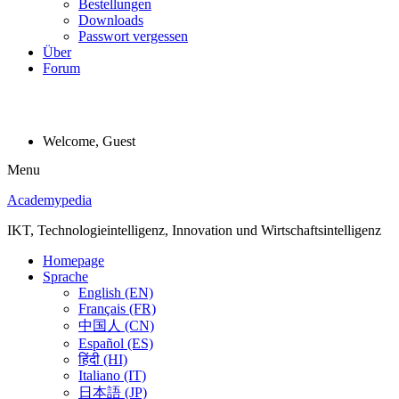
Bestellungen
Downloads
Passwort vergessen
Über
Forum
Welcome, Guest
Menu
Academypedia
IKT, Technologieintelligenz, Innovation und Wirtschaftsintelligenz
Homepage
Sprache
English (EN)
Français (FR)
中国人 (CN)
Español (ES)
हिंदी (HI)
Italiano (IT)
日本語 (JP)