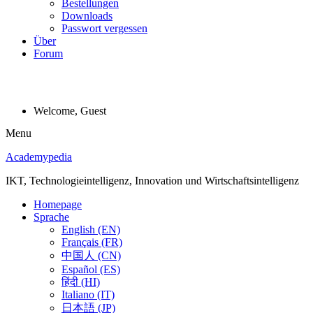
Bestellungen
Downloads
Passwort vergessen
Über
Forum
Welcome, Guest
Menu
Academypedia
IKT, Technologieintelligenz, Innovation und Wirtschaftsintelligenz
Homepage
Sprache
English (EN)
Français (FR)
中国人 (CN)
Español (ES)
हिंदी (HI)
Italiano (IT)
日本語 (JP)