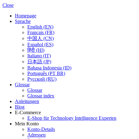
Close
Homepage
Sprache
English (EN)
Français (FR)
中国人 (CN)
Español (ES)
हिंदी (HI)
Italiano (IT)
日本語 (JP)
Bahasa Indonesia (ID)
Português (PT BR)
Pусский (RU)
Glossar
Glossar
Glossar index
Anleitungen
Blog
E-Commerce
E-Shop für Technology Intelligence Experten
Mein Konto
Konto-Details
Adressen