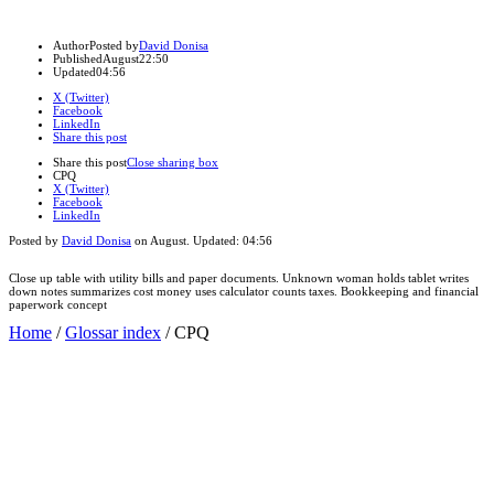
Author
Posted by
David Donisa
Published
August
22:50
Updated
04:56
X (Twitter)
Facebook
LinkedIn
Share this post
Share this post
Close sharing box
CPQ
X (Twitter)
Facebook
LinkedIn
Posted by
David Donisa
on
August
. Updated:
04:56
Close up table with utility bills and paper documents. Unknown woman holds tablet writes
down notes summarizes cost money uses calculator counts taxes. Bookkeeping and financial
paperwork concept
Home
/
Glossar index
/
CPQ