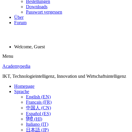
Bestellungen
Downloads
Passwort vergessen
Über
Forum
Welcome, Guest
Menu
Academypedia
IKT, Technologieintelligenz, Innovation und Wirtschaftsintelligenz
Homepage
Sprache
English (EN)
Français (FR)
中国人 (CN)
Español (ES)
हिंदी (HI)
Italiano (IT)
日本語 (JP)