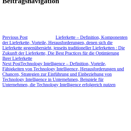
Beitragsnavigation
Previous Post
Lieferkette – Definition, Komponenten
der Lieferkette, Vorteile, Herausforderungen, denen sich die
Lieferkette gegenübersieht, jenseits traditioneller Lieferketten : Die
Zukunft der Lieferkette, Die Best Practices für die Optimierung
Ihrer Lieferkette
Next Post
Technology Intelligence – Definition, Vorteile,
Fähigkeiten von Technology Intelligence, Herausforderungen und
Chancen, Strategien zur Einführung und Einbeziehung von
Technology Intelligence in Unternehmen, Beispiele für
Unternehmen, die Technology Intelligence erfolgreich nutzen