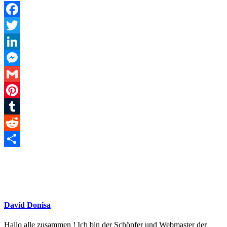
Facebook
Twitter
LinkedIn
Messenger
Gmail
Pinterest
Tumblr
Reddit
Teilen
David Donisa
Hallo alle zusammen ! Ich bin der Schöpfer und Webmaster der