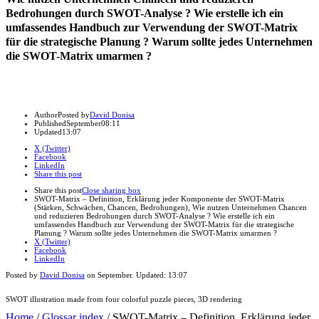
Bedrohungen durch SWOT-Analyse ? Wie erstelle ich ein
umfassendes Handbuch zur Verwendung der SWOT-Matrix
für die strategische Planung ? Warum sollte jedes Unternehmen
die SWOT-Matrix umarmen ?
Author
Posted by
David Donisa
Published
September
08:11
Updated
13:07
X (Twitter)
Facebook
LinkedIn
Share this post
Share this post
Close sharing box
SWOT-Matrix – Definition, Erklärung jeder Komponente der SWOT-Matrix
(Stärken, Schwächen, Chancen, Bedrohungen), Wie nutzen Unternehmen Chancen
und reduzieren Bedrohungen durch SWOT-Analyse ? Wie erstelle ich ein
umfassendes Handbuch zur Verwendung der SWOT-Matrix für die strategische
Planung ? Warum sollte jedes Unternehmen die SWOT-Matrix umarmen ?
X (Twitter)
Facebook
LinkedIn
Posted by
David Donisa
on
September
. Updated:
13:07
SWOT illustration made from four colorful puzzle pieces, 3D rendering
Home
/
Glossar index
/
SWOT-Matrix – Definition, Erklärung jeder