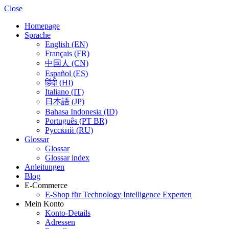
Close
Homepage
Sprache
English (EN)
Français (FR)
中国人 (CN)
Español (ES)
हिंदी (HI)
Italiano (IT)
日本語 (JP)
Bahasa Indonesia (ID)
Português (PT BR)
Pусский (RU)
Glossar
Glossar
Glossar index
Anleitungen
Blog
E-Commerce
E-Shop für Technology Intelligence Experten
Mein Konto
Konto-Details
Adressen