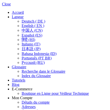
Close
Accueil
Langue
Deutsch ( DE )
English ( EN )
中国人 (CN)
Español (ES)
हिंदी (HI)
Italiano (IT)
日本語 (JP)
Bahasa Indonesia (ID)
Português (PT BR)
Pусский (RU)
Glossaire
Recherche dans le Glossaire
Index du Glossaire
Tutoriels
Blog
E-Commerce
Boutique en Ligne pour Veilleur Technique
Mon Compte
Détails du compte
Adresses