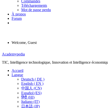
Commandes
Téléchargements
Mot de passe perdu
À propos
Forum
Welcome, Guest
Menu
Academypedia
TIC, Intelligence technologique, Innovation et Intelligence économiq
Accueil
Langue
Deutsch ( DE )
English ( EN )
中国人 (CN)
Español (ES)
हिंदी (HI)
Italiano (IT)
日本語 (JP)