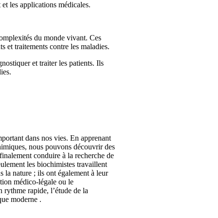
 et les applications médicales.
complexités du monde vivant. Ces
 et traitements contre les maladies.
ostiquer et traiter les patients. Ils
ies.
mportant dans nos vies. En apprenant
ochimiques, nous pouvons découvrir des
 finalement conduire à la recherche de
lement les biochimistes travaillent
la nature ; ils ont également à leur
tion médico-légale ou le
rythme rapide, l’étude de la
ique moderne .