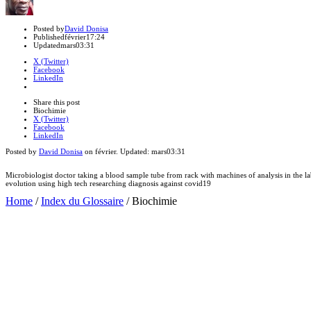
Author
Posted by
David Donisa
Published
février
17:24
Updated
mars
03:31
X (Twitter)
Facebook
LinkedIn
Share
this
Close
Share this post
post
sharing
Biochimie
box
X (Twitter)
Facebook
LinkedIn
Posted by
David Donisa
on
février
. Updated:
mars
03:31
Microbiologist doctor taking a blood sample tube from rack with machines of analysis in the 
evolution using high tech researching diagnosis against covid19
Home
/
Index du Glossaire
/
Biochimie