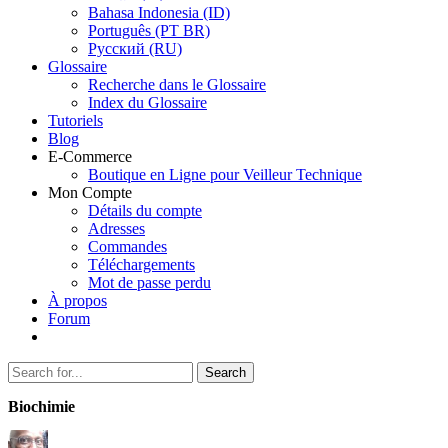
Bahasa Indonesia (ID)
Português (PT BR)
Pусский (RU)
Glossaire
Recherche dans le Glossaire
Index du Glossaire
Tutoriels
Blog
E-Commerce
Boutique en Ligne pour Veilleur Technique
Mon Compte
Détails du compte
Adresses
Commandes
Téléchargements
Mot de passe perdu
À propos
Forum
Search
Search
for:
Biochimie