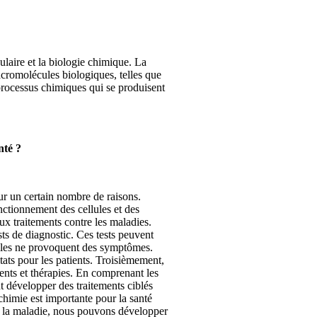
ulaire et la biologie chimique. La
macromolécules biologiques, telles que
processus chimiques qui se produisent
nté ?
ur un certain nombre de raisons.
ctionnement des cellules et des
ux traitements contre les maladies.
ts de diagnostic. Ces tests peuvent
’elles ne provoquent des symptômes.
tats pour les patients. Troisièmement,
nts et thérapies. En comprenant les
 développer des traitements ciblés
ochimie est importante pour la santé
 la maladie, nous pouvons développer