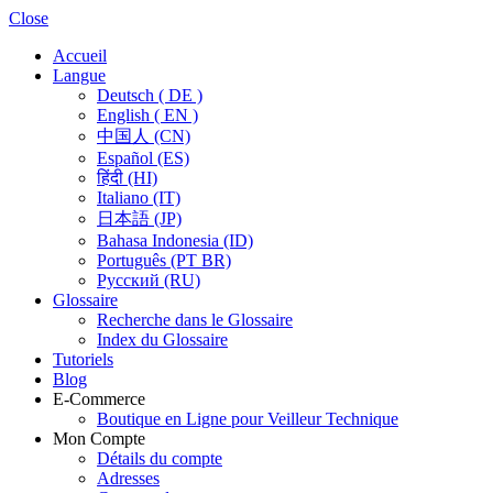
Close
Accueil
Langue
Deutsch ( DE )
English ( EN )
中国人 (CN)
Español (ES)
हिंदी (HI)
Italiano (IT)
日本語 (JP)
Bahasa Indonesia (ID)
Português (PT BR)
Pусский (RU)
Glossaire
Recherche dans le Glossaire
Index du Glossaire
Tutoriels
Blog
E-Commerce
Boutique en Ligne pour Veilleur Technique
Mon Compte
Détails du compte
Adresses