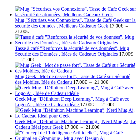
Mug "Sécurisez vos Connexions", Tasse de Café Geek sur la
sécurité des données , Meilleurs Cadeaux Geek
17.00
€
–
Plage
21.00
€
de
prix :
17.00€
Tasse à café "Renforcez la sécurité de vos données", Mug
à
Sécurité des Données , Idées de Cadeaux Originales
17.00
€
21.00€
Plage
–
21.00
€
de
prix :
17.00€
Mug Geek "Mot de passe fort", Tasse de Café sur Sécurité
à
Plage
des Mobiles, Idée de Cadeau
17.00
€
–
21.00
€
21.00€
de
prix :
17.00€
Geek Mug “Définition Deep Learning”, Mug à Café avec
à
Plage
Logo Ai , Idée de Cadeau idéale
17.00
€
–
21.00
€
21.00€
de
prix :
17.00€
Geek Mug “Définition Machine Learning”, Nerd Mug Ai, Le
Plage
à
Cadeau Idéal pour Geek
17.00
€
–
21.00
€
de
21.00€
prix :