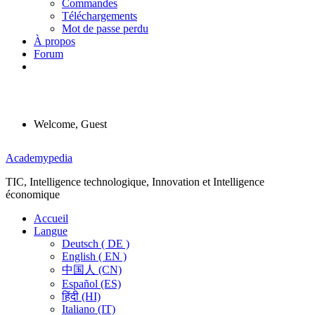
Commandes
Téléchargements
Mot de passe perdu
À propos
Forum
Welcome, Guest
Menu
Academypedia
TIC, Intelligence technologique, Innovation et Intelligence
économique
Accueil
Langue
Deutsch ( DE )
English ( EN )
中国人 (CN)
Español (ES)
हिंदी (HI)
Italiano (IT)