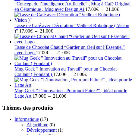
17.00€
“Concept de l’Intelligence Artificielle” , Mug à Café Original
à
Plage
en Céramique , Mug avec Design Ai
17.00
€
–
21.00
€
21.00€
de
prix :
17.00€
Tasse de Café avec Décoration “Veille et Robotique ( Vision
Plage
à
)”
17.00
€
–
21.00
€
de
21.00€
prix :
17.00€
Tasse de Chocolat Chaud “Garder un Oeil sur l’Essentiel”
à
Plage
avec Logo
17.00
€
–
21.00
€
21.00€
de
prix :
17.00€
Mug Geek ” Innovation au Travail” pour un Chocolat
à
Plage
Coulant ( Fondant )
17.00
€
–
21.00
€
21.00€
de
prix :
17.00€
Mug Geek "L'Innovation , Pourquoi Faire ?" , idéal pour le
Plage
à
Latte Art
17.00
€
–
21.00
€
de
21.00€
prix :
Thèmes des produits
17.00€
à
Informatique
(17)
21.00€
Algorithme
(0)
Développement
(1)