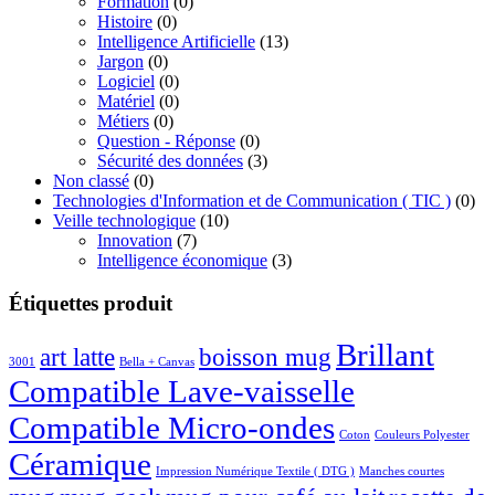
Formation
(0)
Histoire
(0)
Intelligence Artificielle
(13)
Jargon
(0)
Logiciel
(0)
Matériel
(0)
Métiers
(0)
Question - Réponse
(0)
Sécurité des données
(3)
Non classé
(0)
Technologies d'Information et de Communication ( TIC )
(0)
Veille technologique
(10)
Innovation
(7)
Intelligence économique
(3)
Étiquettes produit
Brillant
boisson mug
art latte
3001
Bella + Canvas
Compatible Lave-vaisselle
Compatible Micro-ondes
Coton
Couleurs Polyester
Céramique
Impression Numérique Textile ( DTG )
Manches courtes