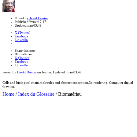
Author
Posted by
David Donisa
Published
février
17:47
Updated
mars
03:49
X (Twitter)
Facebook
LinkedIn
Share
this
Close
Share this post
post
sharing
Biomatériau
box
X (Twitter)
Facebook
LinkedIn
Posted by
David Donisa
on
février
. Updated:
mars
03:49
Cells and biological chain,molecules and abstract conception,3d rendering. Computer digital
drawing.
Home
/
Index du Glossaire
/
Biomatériau