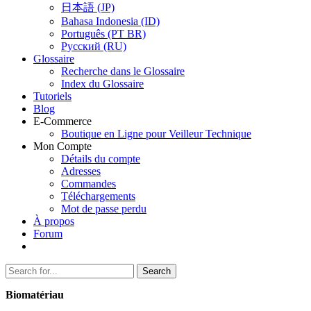
日本語 (JP)
Bahasa Indonesia (ID)
Português (PT BR)
Pусский (RU)
Glossaire
Recherche dans le Glossaire
Index du Glossaire
Tutoriels
Blog
E-Commerce
Boutique en Ligne pour Veilleur Technique
Mon Compte
Détails du compte
Adresses
Commandes
Téléchargements
Mot de passe perdu
À propos
Forum
Search
Search
for:
Biomatériau