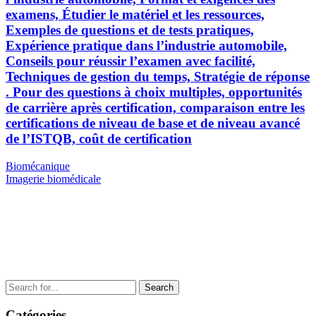
examens, Étudier le matériel et les ressources,
Exemples de questions et de tests pratiques,
Expérience pratique dans l’industrie automobile,
Conseils pour réussir l’examen avec facilité,
Techniques de gestion du temps, Stratégie de réponse
. Pour des questions à choix multiples, opportunités
de carrière après certification, comparaison entre les
certifications de niveau de base et de niveau avancé
de l’ISTQB, coût de certification
Navigation
Previous
Biomécanique
Post
Next
Imagerie biomédicale
de
Post
l’article
Search
for:
Catégories