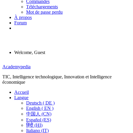
Commandes
Téléchargements
Mot de passe perdu
À propos
Forum
Welcome, Guest
Menu
Academypedia
TIC, Intelligence technologique, Innovation et Intelligence
économique
Accueil
Langue
Deutsch ( DE )
English ( EN )
中国人 (CN)
Español (ES)
हिंदी (HI)
Italiano (IT)