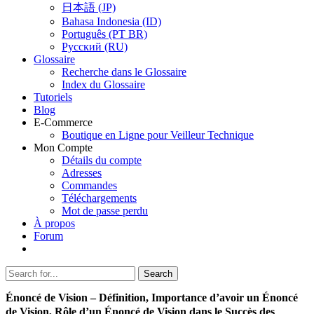
日本語 (JP)
Bahasa Indonesia (ID)
Português (PT BR)
Pусский (RU)
Glossaire
Recherche dans le Glossaire
Index du Glossaire
Tutoriels
Blog
E-Commerce
Boutique en Ligne pour Veilleur Technique
Mon Compte
Détails du compte
Adresses
Commandes
Téléchargements
Mot de passe perdu
À propos
Forum
Search
Search
for:
Énoncé de Vision – Définition, Importance d’avoir un Énoncé
de Vision, Rôle d’un Énoncé de Vision dans le Succès des