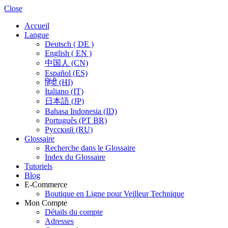
Close
Accueil
Langue
Deutsch ( DE )
English ( EN )
中国人 (CN)
Español (ES)
हिंदी (HI)
Italiano (IT)
日本語 (JP)
Bahasa Indonesia (ID)
Português (PT BR)
Pусский (RU)
Glossaire
Recherche dans le Glossaire
Index du Glossaire
Tutoriels
Blog
E-Commerce
Boutique en Ligne pour Veilleur Technique
Mon Compte
Détails du compte
Adresses