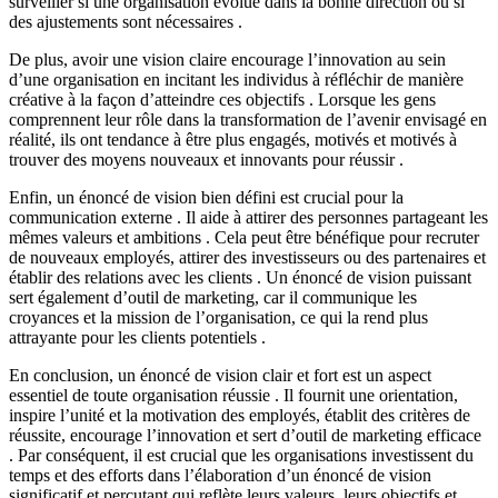
surveiller si une organisation évolue dans la bonne direction ou si
des ajustements sont nécessaires .
De plus, avoir une vision claire encourage l’innovation au sein
d’une organisation en incitant les individus à réfléchir de manière
créative à la façon d’atteindre ces objectifs . Lorsque les gens
comprennent leur rôle dans la transformation de l’avenir envisagé en
réalité, ils ont tendance à être plus engagés, motivés et motivés à
trouver des moyens nouveaux et innovants pour réussir .
Enfin, un énoncé de vision bien défini est crucial pour la
communication externe . Il aide à attirer des personnes partageant les
mêmes valeurs et ambitions . Cela peut être bénéfique pour recruter
de nouveaux employés, attirer des investisseurs ou des partenaires et
établir des relations avec les clients . Un énoncé de vision puissant
sert également d’outil de marketing, car il communique les
croyances et la mission de l’organisation, ce qui la rend plus
attrayante pour les clients potentiels .
En conclusion, un énoncé de vision clair et fort est un aspect
essentiel de toute organisation réussie . Il fournit une orientation,
inspire l’unité et la motivation des employés, établit des critères de
réussite, encourage l’innovation et sert d’outil de marketing efficace
. Par conséquent, il est crucial que les organisations investissent du
temps et des efforts dans l’élaboration d’un énoncé de vision
significatif et percutant qui reflète leurs valeurs, leurs objectifs et