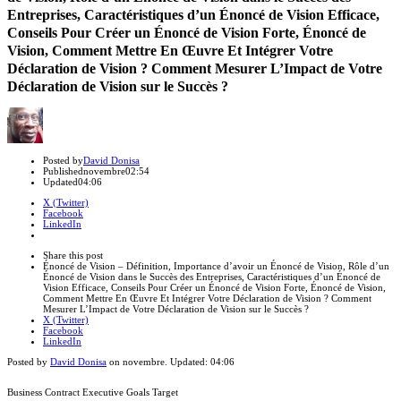
Entreprises, Caractéristiques d’un Énoncé de Vision Efficace,
Conseils Pour Créer un Énoncé de Vision Forte, Énoncé de
Vision, Comment Mettre En Œuvre Et Intégrer Votre
Déclaration de Vision ? Comment Mesurer L’Impact de Votre
Déclaration de Vision sur le Succès ?
Author
Posted by
David Donisa
Published
novembre
02:54
Updated
04:06
X (Twitter)
Facebook
LinkedIn
Share
this
Close
Share this post
post
sharing
Énoncé de Vision – Définition, Importance d’avoir un Énoncé de Vision, Rôle d’un
box
Énoncé de Vision dans le Succès des Entreprises, Caractéristiques d’un Énoncé de
Vision Efficace, Conseils Pour Créer un Énoncé de Vision Forte, Énoncé de Vision,
Comment Mettre En Œuvre Et Intégrer Votre Déclaration de Vision ? Comment
Mesurer L’Impact de Votre Déclaration de Vision sur le Succès ?
X (Twitter)
Facebook
LinkedIn
Posted by
David Donisa
on
novembre
. Updated:
04:06
Business Contract Executive Goals Target