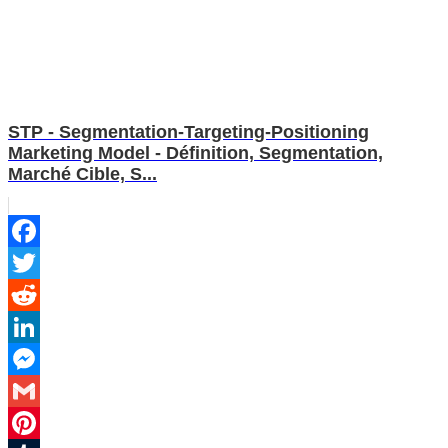
STP - Segmentation-Targeting-Positioning
Marketing Model - Définition, Segmentation,
Marché Cible, S...
Facebook
Twitter
Reddit
LinkedIn
Messenger
Gmail