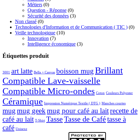
Métiers
(0)
Question - Réponse
(0)
Sécurité des données
(3)
Non classé
(0)
Technologies d'Information et de Communication ( TIC )
(0)
Veille technologique
(10)
Innovation
(7)
Intelligence économique
(3)
Étiquettes produit
Brillant
boisson mug
art latte
3001
Bella + Canvas
Compatible Lave-vaisselle
Compatible Micro-ondes
Coton
Couleurs Polyester
Céramique
Impression Numérique Textile ( DTG )
Manches courtes
mug
mug geek
mug pour café au lait
recette de
café au lait
Tasse
Tasse de Café
tasse à
T-Shirt
café
Unisexe