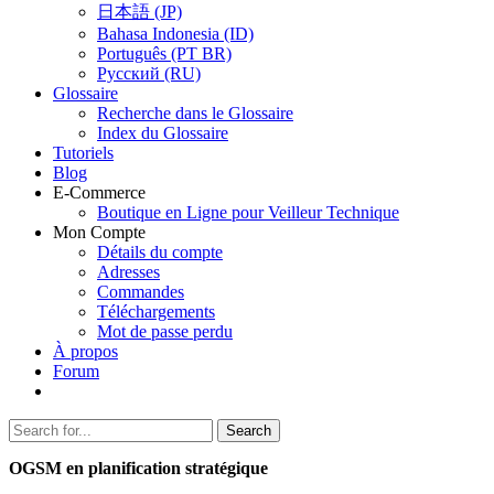
日本語 (JP)
Bahasa Indonesia (ID)
Português (PT BR)
Pусский (RU)
Glossaire
Recherche dans le Glossaire
Index du Glossaire
Tutoriels
Blog
E-Commerce
Boutique en Ligne pour Veilleur Technique
Mon Compte
Détails du compte
Adresses
Commandes
Téléchargements
Mot de passe perdu
À propos
Forum
Search
Search
for:
OGSM en planification stratégique