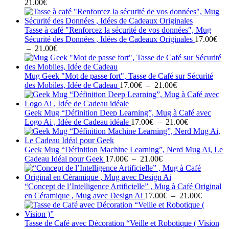
Plage
21.00
€
de
prix :
17.00€
Tasse à café "Renforcez la sécurité de vos données", Mug
à
Sécurité des Données , Idées de Cadeaux Originales
17.00
€
21.00€
Plage
–
21.00
€
de
prix :
17.00€
Mug Geek "Mot de passe fort", Tasse de Café sur Sécurité
à
Plage
des Mobiles, Idée de Cadeau
17.00
€
–
21.00
€
21.00€
de
prix :
17.00€
Geek Mug “Définition Deep Learning”, Mug à Café avec
à
Plage
Logo Ai , Idée de Cadeau idéale
17.00
€
–
21.00
€
21.00€
de
prix :
17.00€
Geek Mug “Définition Machine Learning”, Nerd Mug Ai, Le
Plage
à
Cadeau Idéal pour Geek
17.00
€
–
21.00
€
de
21.00€
prix :
17.00€
“Concept de l’Intelligence Artificielle” , Mug à Café Original
à
Plage
en Céramique , Mug avec Design Ai
17.00
€
–
21.00
€
21.00€
de
prix :
17.00€
Tasse de Café avec Décoration “Veille et Robotique ( Vision