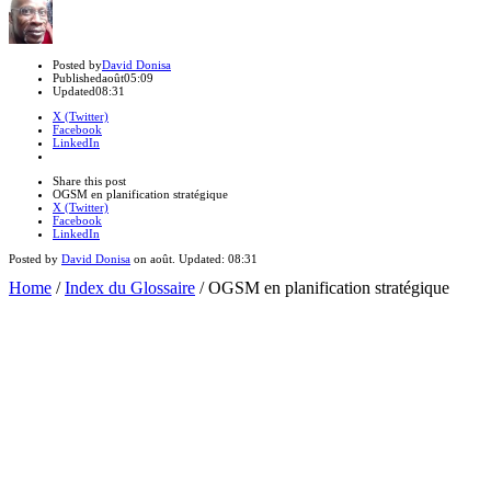
Author
Posted by
David Donisa
Published
août
05:09
Updated
08:31
X (Twitter)
Facebook
LinkedIn
Share
this
Close
Share this post
post
sharing
OGSM en planification stratégique
box
X (Twitter)
Facebook
LinkedIn
Posted by
David Donisa
on
août
. Updated:
08:31
Home
/
Index du Glossaire
/
OGSM en planification stratégique