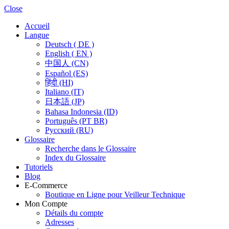
Close
Accueil
Langue
Deutsch ( DE )
English ( EN )
中国人 (CN)
Español (ES)
हिंदी (HI)
Italiano (IT)
日本語 (JP)
Bahasa Indonesia (ID)
Português (PT BR)
Pусский (RU)
Glossaire
Recherche dans le Glossaire
Index du Glossaire
Tutoriels
Blog
E-Commerce
Boutique en Ligne pour Veilleur Technique
Mon Compte
Détails du compte
Adresses