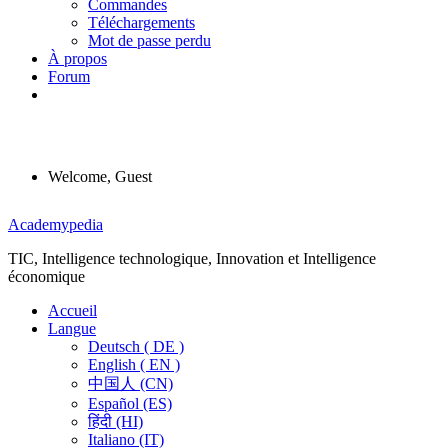
Commandes
Téléchargements
Mot de passe perdu
À propos
Forum
Welcome, Guest
Menu
Academypedia
TIC, Intelligence technologique, Innovation et Intelligence
économique
Accueil
Langue
Deutsch ( DE )
English ( EN )
中国人 (CN)
Español (ES)
हिंदी (HI)
Italiano (IT)