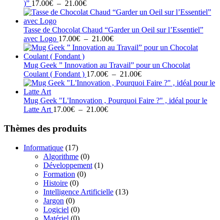
Plage
à
)”
17.00
€
–
21.00
€
de
21.00€
prix :
17.00€
Tasse de Chocolat Chaud “Garder un Oeil sur l’Essentiel”
à
Plage
avec Logo
17.00
€
–
21.00
€
21.00€
de
prix :
17.00€
Mug Geek ” Innovation au Travail” pour un Chocolat
à
Plage
Coulant ( Fondant )
17.00
€
–
21.00
€
21.00€
de
prix :
17.00€
Mug Geek "L'Innovation , Pourquoi Faire ?" , idéal pour le
Plage
à
Latte Art
17.00
€
–
21.00
€
de
21.00€
prix :
Thèmes des produits
17.00€
à
Informatique
(17)
21.00€
Algorithme
(0)
Développement
(1)
Formation
(0)
Histoire
(0)
Intelligence Artificielle
(13)
Jargon
(0)
Logiciel
(0)
Matériel
(0)