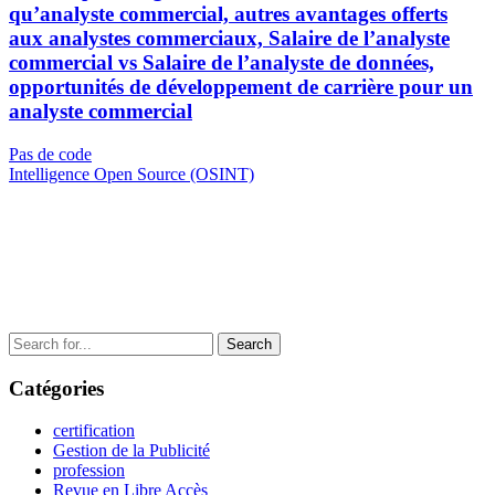
qu’analyste commercial, autres avantages offerts
aux analystes commerciaux, Salaire de l’analyste
commercial vs Salaire de l’analyste de données,
opportunités de développement de carrière pour un
analyste commercial
Navigation
Previous
Pas de code
Post
Next
Intelligence Open Source (OSINT)
de
Post
l’article
Search
for:
Catégories
certification
Gestion de la Publicité
profession
Revue en Libre Accès