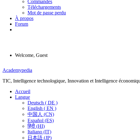
Commandes
Téléchargements
Mot de passe perdu
À propos
Forum
Welcome, Guest
Menu
Academypedia
TIC, Intelligence technologique, Innovation et Intelligence économiq
Accueil
Langue
Deutsch ( DE )
English ( EN )
中国人 (CN)
Español (ES)
हिंदी (HI)
Italiano (IT)
日本語 (JP)