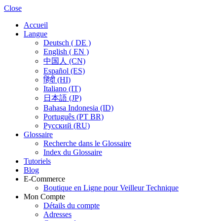
Close
Accueil
Langue
Deutsch ( DE )
English ( EN )
中国人 (CN)
Español (ES)
हिंदी (HI)
Italiano (IT)
日本語 (JP)
Bahasa Indonesia (ID)
Português (PT BR)
Pусский (RU)
Glossaire
Recherche dans le Glossaire
Index du Glossaire
Tutoriels
Blog
E-Commerce
Boutique en Ligne pour Veilleur Technique
Mon Compte
Détails du compte
Adresses