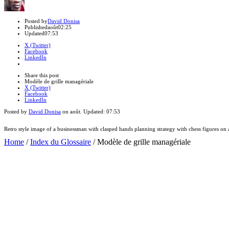
Author
Posted by
David Donisa
Published
août
02:25
Updated
07:53
X (Twitter)
Facebook
LinkedIn
Share
this
Close
Share this post
post
sharing
Modèle de grille managériale
box
X (Twitter)
Facebook
LinkedIn
Posted by
David Donisa
on
août
. Updated:
07:53
Retro style image of a businessman with clasped hands planning strategy with chess figures on
Home
/
Index du Glossaire
/
Modèle de grille managériale