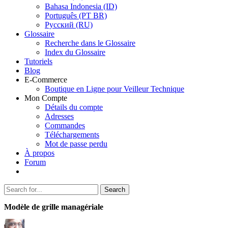
Bahasa Indonesia (ID)
Português (PT BR)
Pусский (RU)
Glossaire
Recherche dans le Glossaire
Index du Glossaire
Tutoriels
Blog
E-Commerce
Boutique en Ligne pour Veilleur Technique
Mon Compte
Détails du compte
Adresses
Commandes
Téléchargements
Mot de passe perdu
À propos
Forum
Search
Search
for:
Modèle de grille managériale