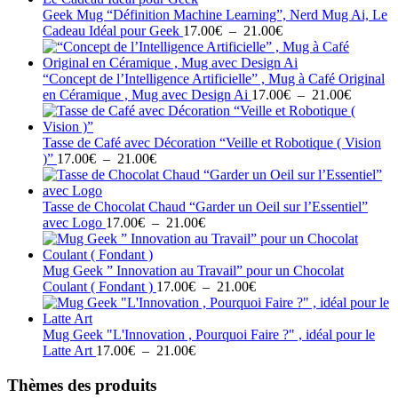
17.00€
Geek Mug “Définition Machine Learning”, Nerd Mug Ai, Le
Plage
à
Cadeau Idéal pour Geek
17.00
€
–
21.00
€
de
21.00€
prix :
17.00€
“Concept de l’Intelligence Artificielle” , Mug à Café Original
à
Plage
en Céramique , Mug avec Design Ai
17.00
€
–
21.00
€
21.00€
de
prix :
17.00€
Tasse de Café avec Décoration “Veille et Robotique ( Vision
Plage
à
)”
17.00
€
–
21.00
€
de
21.00€
prix :
17.00€
Tasse de Chocolat Chaud “Garder un Oeil sur l’Essentiel”
à
Plage
avec Logo
17.00
€
–
21.00
€
21.00€
de
prix :
17.00€
Mug Geek ” Innovation au Travail” pour un Chocolat
à
Plage
Coulant ( Fondant )
17.00
€
–
21.00
€
21.00€
de
prix :
17.00€
Mug Geek "L'Innovation , Pourquoi Faire ?" , idéal pour le
Plage
à
Latte Art
17.00
€
–
21.00
€
de
21.00€
prix :
Thèmes des produits
17.00€