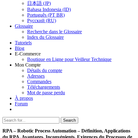
日本語 (JP)
Bahasa Indonesia (ID)
Português (PT BR)
Pусский (RU)
Glossaire
Recherche dans le Glossaire
Index du Glossaire
Tutoriels
Blog
E-Commerce
Boutique en Ligne pour Veilleur Technique
Mon Compte
Détails du compte
Adresses
Commandes
Téléchargements
Mot de passe perdu
À propos
Forum
Search
Search
for:
RPA – Robotic Process Automation – Définition, Applications
du RPA, Avantages, Inconvénients, Exigences du Processus de