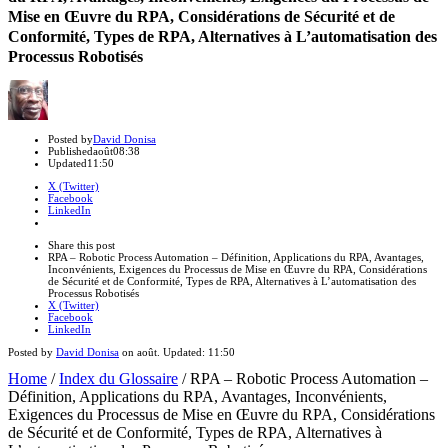
Mise en Œuvre du RPA, Considérations de Sécurité et de
Conformité, Types de RPA, Alternatives à L’automatisation des
Processus Robotisés
Author
Posted by
David Donisa
Published
août
08:38
Updated
11:50
X (Twitter)
Facebook
LinkedIn
Share
this
Close
Share this post
post
sharing
RPA – Robotic Process Automation – Définition, Applications du RPA, Avantages,
box
Inconvénients, Exigences du Processus de Mise en Œuvre du RPA, Considérations
de Sécurité et de Conformité, Types de RPA, Alternatives à L’automatisation des
Processus Robotisés
X (Twitter)
Facebook
LinkedIn
Posted by
David Donisa
on
août
. Updated:
11:50
Home
/
Index du Glossaire
/
RPA – Robotic Process Automation –
Définition, Applications du RPA, Avantages, Inconvénients,
Exigences du Processus de Mise en Œuvre du RPA, Considérations
de Sécurité et de Conformité, Types de RPA, Alternatives à