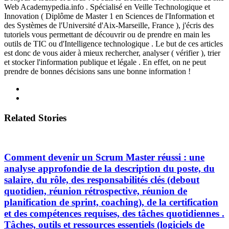
Web Academypedia.info . Spécialisé en Veille Technologique et
Innovation ( Diplôme de Master 1 en Sciences de l'Information et
des Systèmes de l'Université d'Aix-Marseille, France ), j'écris des
tutoriels vous permettant de découvrir ou de prendre en main les
outils de TIC ou d'Intelligence technologique . Le but de ces articles
est donc de vous aider à mieux rechercher, analyser ( vérifier ), trier
et stocker l'information publique et légale . En effet, on ne peut
prendre de bonnes décisions sans une bonne information !
Related Stories
Comment devenir un Scrum Master réussi : une
analyse approfondie de la description du poste, du
salaire, du rôle, des responsabilités clés (debout
quotidien, réunion rétrospective, réunion de
planification de sprint, coaching), de la certification
et des compétences requises, des tâches quotidiennes .
Tâches, outils et ressources essentiels (logiciels de