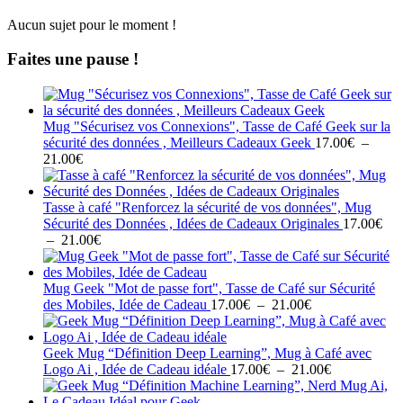
Aucun sujet pour le moment !
Faites une pause !
Mug "Sécurisez vos Connexions", Tasse de Café Geek sur la
sécurité des données , Meilleurs Cadeaux Geek
17.00
€
–
Plage
21.00
€
de
prix :
17.00€
Tasse à café "Renforcez la sécurité de vos données", Mug
à
Sécurité des Données , Idées de Cadeaux Originales
17.00
€
21.00€
Plage
–
21.00
€
de
prix :
17.00€
Mug Geek "Mot de passe fort", Tasse de Café sur Sécurité
à
Plage
des Mobiles, Idée de Cadeau
17.00
€
–
21.00
€
21.00€
de
prix :
17.00€
Geek Mug “Définition Deep Learning”, Mug à Café avec
à
Plage
Logo Ai , Idée de Cadeau idéale
17.00
€
–
21.00
€
21.00€
de
prix :