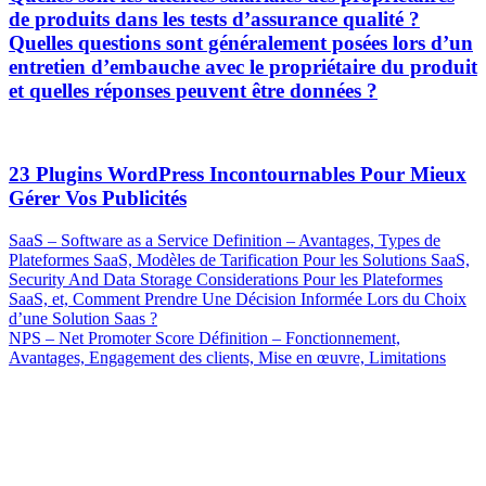
de produits dans les tests d’assurance qualité ?
Quelles questions sont généralement posées lors d’un
entretien d’embauche avec le propriétaire du produit
et quelles réponses peuvent être données ?
23 Plugins WordPress Incontournables Pour Mieux
Gérer Vos Publicités
Navigation
Previous
SaaS – Software as a Service Definition – Avantages, Types de
Post
Plateformes SaaS, Modèles de Tarification Pour les Solutions SaaS,
de
Security And Data Storage Considerations Pour les Plateformes
l’article
SaaS, et, Comment Prendre Une Décision Informée Lors du Choix
d’une Solution Saas ?
Next
NPS – Net Promoter Score Définition – Fonctionnement,
Post
Avantages, Engagement des clients, Mise en œuvre, Limitations