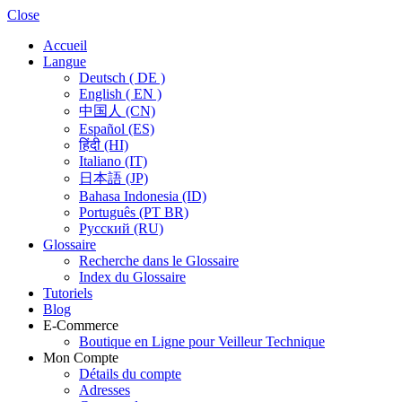
Close
Accueil
Langue
Deutsch ( DE )
English ( EN )
中国人 (CN)
Español (ES)
हिंदी (HI)
Italiano (IT)
日本語 (JP)
Bahasa Indonesia (ID)
Português (PT BR)
Pусский (RU)
Glossaire
Recherche dans le Glossaire
Index du Glossaire
Tutoriels
Blog
E-Commerce
Boutique en Ligne pour Veilleur Technique
Mon Compte
Détails du compte
Adresses