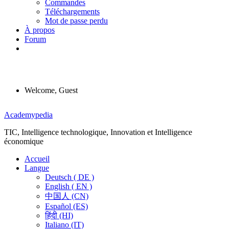
Commandes
Téléchargements
Mot de passe perdu
À propos
Forum
Welcome, Guest
Menu
Academypedia
TIC, Intelligence technologique, Innovation et Intelligence
économique
Accueil
Langue
Deutsch ( DE )
English ( EN )
中国人 (CN)
Español (ES)
हिंदी (HI)
Italiano (IT)