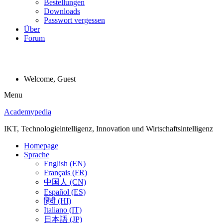
Bestellungen
Downloads
Passwort vergessen
Über
Forum
Welcome, Guest
Menu
Academypedia
IKT, Technologieintelligenz, Innovation und Wirtschaftsintelligenz
Homepage
Sprache
English (EN)
Français (FR)
中国人 (CN)
Español (ES)
हिंदी (HI)
Italiano (IT)
日本語 (JP)