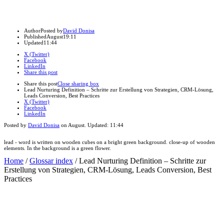
Author
Posted by
David Donisa
Published
August
19:11
Updated
11:44
X (Twitter)
Facebook
LinkedIn
Share this post
Share this post
Close sharing box
Lead Nurturing Definition – Schritte zur Erstellung von Strategien, CRM-Lösung,
Leads Conversion, Best Practices
X (Twitter)
Facebook
LinkedIn
Posted by
David Donisa
on
August
. Updated:
11:44
lead - word is written on wooden cubes on a bright green background. close-up of wooden
elements. In the background is a green flower.
Home
/
Glossar index
/
Lead Nurturing Definition – Schritte zur
Erstellung von Strategien, CRM-Lösung, Leads Conversion, Best
Practices