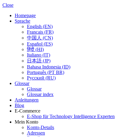
Close
Homepage
Sprache
English (EN)
Français (FR)
中国人 (CN)
Español (ES)
हिंदी (HI)
Italiano (IT)
日本語 (JP)
Bahasa Indonesia (ID)
Português (PT BR)
Pусский (RU)
Glossar
Glossar
Glossar index
Anleitungen
Blog
E-Commerce
E-Shop für Technology Intelligence Experten
Mein Konto
Konto-Details
Adressen