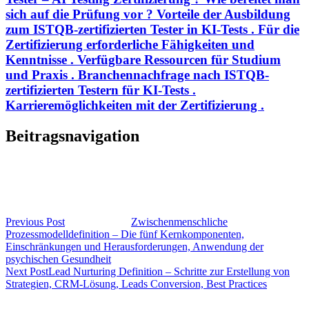
sich auf die Prüfung vor ? Vorteile der Ausbildung
zum ISTQB-zertifizierten Tester in KI-Tests . Für die
Zertifizierung erforderliche Fähigkeiten und
Kenntnisse . Verfügbare Ressourcen für Studium
und Praxis . Branchennachfrage nach ISTQB-
zertifizierten Testern für KI-Tests .
Karrieremöglichkeiten mit der Zertifizierung .
Beitragsnavigation
Previous Post
Zwischenmenschliche
Prozessmodelldefinition – Die fünf Kernkomponenten,
Einschränkungen und Herausforderungen, Anwendung der
psychischen Gesundheit
Next Post
Lead Nurturing Definition – Schritte zur Erstellung von
Strategien, CRM-Lösung, Leads Conversion, Best Practices