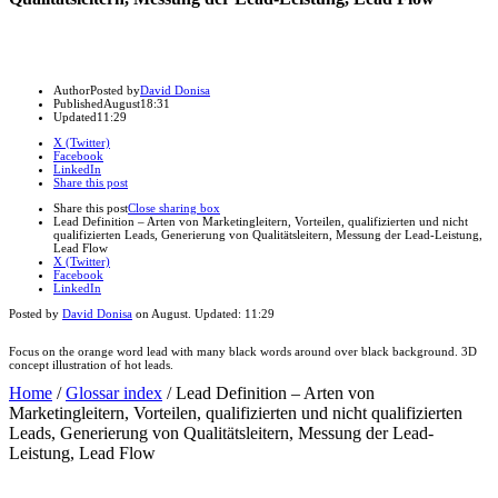
Author
Posted by
David Donisa
Published
August
18:31
Updated
11:29
X (Twitter)
Facebook
LinkedIn
Share this post
Share this post
Close sharing box
Lead Definition – Arten von Marketingleitern, Vorteilen, qualifizierten und nicht
qualifizierten Leads, Generierung von Qualitätsleitern, Messung der Lead-Leistung,
Lead Flow
X (Twitter)
Facebook
LinkedIn
Posted by
David Donisa
on
August
. Updated:
11:29
Focus on the orange word lead with many black words around over black background. 3D
concept illustration of hot leads.
Home
/
Glossar index
/
Lead Definition – Arten von
Marketingleitern, Vorteilen, qualifizierten und nicht qualifizierten
Leads, Generierung von Qualitätsleitern, Messung der Lead-
Leistung, Lead Flow