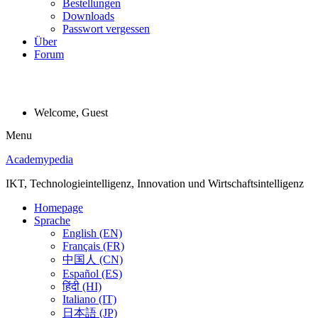
Bestellungen
Downloads
Passwort vergessen
Über
Forum
Welcome, Guest
Menu
Academypedia
IKT, Technologieintelligenz, Innovation und Wirtschaftsintelligenz
Homepage
Sprache
English (EN)
Français (FR)
中国人 (CN)
Español (ES)
हिंदी (HI)
Italiano (IT)
日本語 (JP)