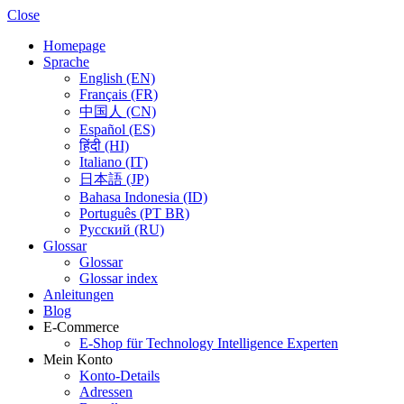
Close
Homepage
Sprache
English (EN)
Français (FR)
中国人 (CN)
Español (ES)
हिंदी (HI)
Italiano (IT)
日本語 (JP)
Bahasa Indonesia (ID)
Português (PT BR)
Pусский (RU)
Glossar
Glossar
Glossar index
Anleitungen
Blog
E-Commerce
E-Shop für Technology Intelligence Experten
Mein Konto
Konto-Details
Adressen