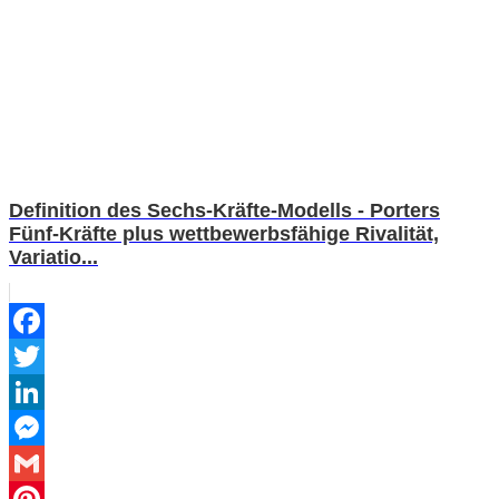
Definition des Sechs-Kräfte-Modells - Porters
Fünf-Kräfte plus wettbewerbsfähige Rivalität,
Variatio...
Facebook
Twitter
LinkedIn
Messenger
Gmail