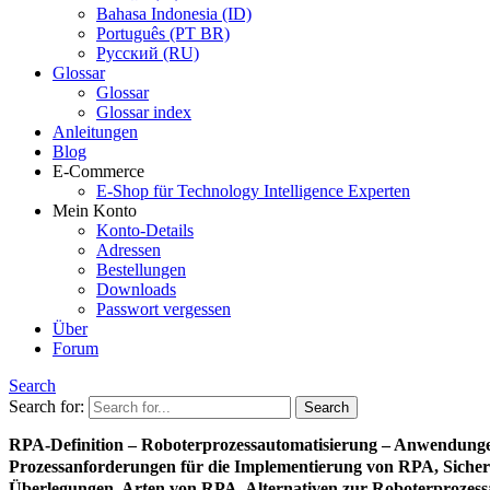
Bahasa Indonesia (ID)
Português (PT BR)
Pусский (RU)
Glossar
Glossar
Glossar index
Anleitungen
Blog
E-Commerce
E-Shop für Technology Intelligence Experten
Mein Konto
Konto-Details
Adressen
Bestellungen
Downloads
Passwort vergessen
Über
Forum
Search
Search for:
RPA-Definition – Roboterprozessautomatisierung – Anwendungen
Prozessanforderungen für die Implementierung von RPA, Sicher
Überlegungen, Arten von RPA, Alternativen zur Roboterprozess