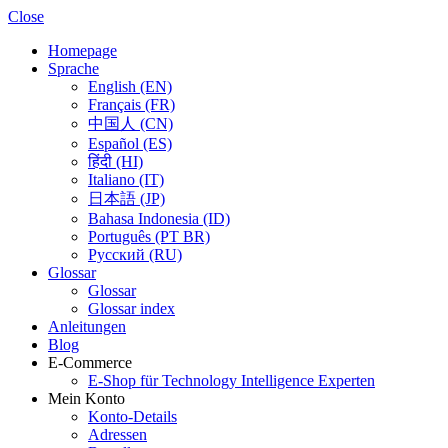
Close
Homepage
Sprache
English (EN)
Français (FR)
中国人 (CN)
Español (ES)
हिंदी (HI)
Italiano (IT)
日本語 (JP)
Bahasa Indonesia (ID)
Português (PT BR)
Pусский (RU)
Glossar
Glossar
Glossar index
Anleitungen
Blog
E-Commerce
E-Shop für Technology Intelligence Experten
Mein Konto
Konto-Details
Adressen