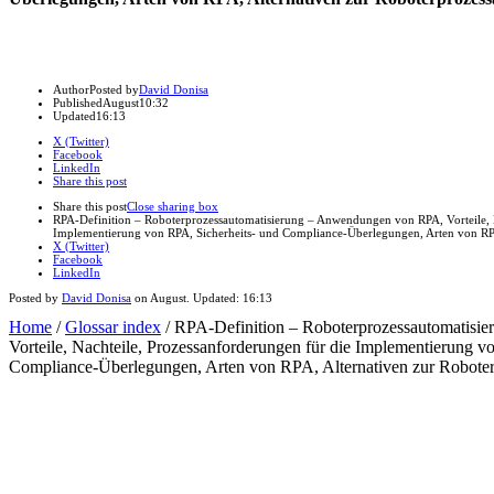
Author
Posted by
David Donisa
Published
August
10:32
Updated
16:13
X (Twitter)
Facebook
LinkedIn
Share this post
Share this post
Close sharing box
RPA-Definition – Roboterprozessautomatisierung – Anwendungen von RPA, Vorteile, N
Implementierung von RPA, Sicherheits- und Compliance-Überlegungen, Arten von RPA
X (Twitter)
Facebook
LinkedIn
Posted by
David Donisa
on
August
. Updated:
16:13
Home
/
Glossar index
/
RPA-Definition – Roboterprozessautomatis
Vorteile, Nachteile, Prozessanforderungen für die Implementierung v
Compliance-Überlegungen, Arten von RPA, Alternativen zur Roboter