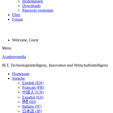
Bestellungen
Downloads
Passwort vergessen
Über
Forum
Welcome, Guest
Menu
Academypedia
IKT, Technologieintelligenz, Innovation und Wirtschaftsintelligenz
Homepage
Sprache
English (EN)
Français (FR)
中国人 (CN)
Español (ES)
हिंदी (HI)
Italiano (IT)
日本語 (JP)