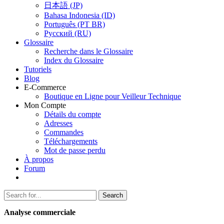
日本語 (JP)
Bahasa Indonesia (ID)
Português (PT BR)
Pусский (RU)
Glossaire
Recherche dans le Glossaire
Index du Glossaire
Tutoriels
Blog
E-Commerce
Boutique en Ligne pour Veilleur Technique
Mon Compte
Détails du compte
Adresses
Commandes
Téléchargements
Mot de passe perdu
À propos
Forum
Search
Search
for:
Analyse commerciale