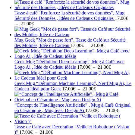
de
prix :
17.00€
Tasse à café "Renforcez la sécurité de vos données", Mug
à
Sécurité des Données , Idées de Cadeaux Originales
17.00
€
21.00€
Plage
–
21.00
€
de
prix :
17.00€
Mug Geek "Mot de passe fort", Tasse de Café sur Sécurité
à
Plage
des Mobiles, Idée de Cadeau
17.00
€
–
21.00
€
21.00€
de
prix :
17.00€
Geek Mug “Définition Deep Learning”, Mug à Café avec
à
Plage
Logo Ai , Idée de Cadeau idéale
17.00
€
–
21.00
€
21.00€
de
prix :
17.00€
Geek Mug “Définition Machine Learning”, Nerd Mug Ai, Le
Plage
à
Cadeau Idéal pour Geek
17.00
€
–
21.00
€
de
21.00€
prix :
17.00€
“Concept de l’Intelligence Artificielle” , Mug à Café Original
à
Plage
en Céramique , Mug avec Design Ai
17.00
€
–
21.00
€
21.00€
de
prix :
17.00€
Tasse de Café avec Décoration “Veille et Robotique ( Vision
Plage
à
)”
17.00
€
–
21.00
€