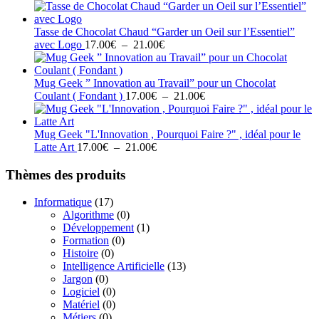
de
21.00€
prix :
17.00€
Tasse de Chocolat Chaud “Garder un Oeil sur l’Essentiel”
à
Plage
avec Logo
17.00
€
–
21.00
€
21.00€
de
prix :
17.00€
Mug Geek ” Innovation au Travail” pour un Chocolat
à
Plage
Coulant ( Fondant )
17.00
€
–
21.00
€
21.00€
de
prix :
17.00€
Mug Geek "L'Innovation , Pourquoi Faire ?" , idéal pour le
Plage
à
Latte Art
17.00
€
–
21.00
€
de
21.00€
prix :
Thèmes des produits
17.00€
à
Informatique
(17)
21.00€
Algorithme
(0)
Développement
(1)
Formation
(0)
Histoire
(0)
Intelligence Artificielle
(13)
Jargon
(0)
Logiciel
(0)
Matériel
(0)
Métiers
(0)