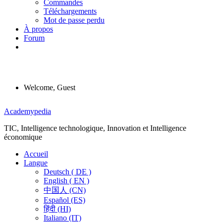
Commandes
Téléchargements
Mot de passe perdu
À propos
Forum
Welcome, Guest
Menu
Academypedia
TIC, Intelligence technologique, Innovation et Intelligence
économique
Accueil
Langue
Deutsch ( DE )
English ( EN )
中国人 (CN)
Español (ES)
हिंदी (HI)
Italiano (IT)