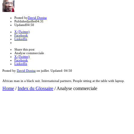
Author
Posted by
David Donisa
Published
juillet
04:31
Updated
04:50
X (Twitter)
Facebook
LinkedIn
Share
this
Close
Share this post
post
sharing
Analyse commerciale
box
X (Twitter)
Facebook
LinkedIn
Posted by
David Donisa
on
juillet
. Updated:
04:50
African man in a black suit. International partners. People sitting at the table with laptop.
Home
/
Index du Glossaire
/
Analyse commerciale