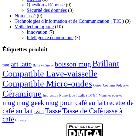
Question - Réponse
(0)
Sécurité des données
(3)
Non classé
(0)
Technologies d'Information et de Communication ( TIC )
(0)
Veille technologique
(10)
Innovation
(7)
Intelligence économique
(3)
Étiquettes produit
Brillant
boisson mug
art latte
3001
Bella + Canvas
Compatible Lave-vaisselle
Compatible Micro-ondes
Coton
Couleurs Polyester
Céramique
Impression Numérique Textile ( DTG )
Manches courtes
mug
mug geek
mug pour café au lait
recette de
café au lait
Tasse
Tasse de Café
tasse à
T-Shirt
café
Unisexe