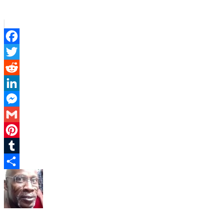
Facebook
Twitter
Reddit
LinkedIn
Messenger
Gmail
Pinterest
Tumblr
Partager