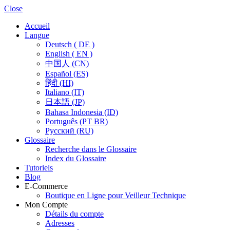
Close
Accueil
Langue
Deutsch ( DE )
English ( EN )
中国人 (CN)
Español (ES)
हिंदी (HI)
Italiano (IT)
日本語 (JP)
Bahasa Indonesia (ID)
Português (PT BR)
Pусский (RU)
Glossaire
Recherche dans le Glossaire
Index du Glossaire
Tutoriels
Blog
E-Commerce
Boutique en Ligne pour Veilleur Technique
Mon Compte
Détails du compte
Adresses