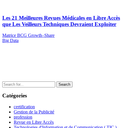
Les 21 Meilleures Revues Médicales en Libre Accès
que Les Veilleurs Techniques Devraient Exploiter
Navigation
Previous
Matrice BCG Growth–Share
Post
Next
Big Data
de
Post
l’article
Search
for:
Catégories
certification
Gestion de la Publicité
profession
Revue en Libre Accès
Technologies d'Information et de Communication ( TIC )