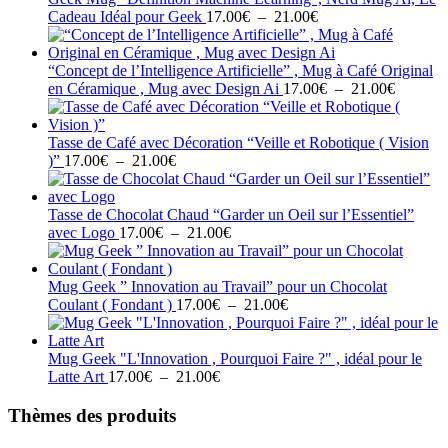
Plage
à
Cadeau Idéal pour Geek
17.00
€
–
21.00
€
de
21.00€
prix :
17.00€
“Concept de l’Intelligence Artificielle” , Mug à Café Original
à
Plage
en Céramique , Mug avec Design Ai
17.00
€
–
21.00
€
21.00€
de
prix :
17.00€
Tasse de Café avec Décoration “Veille et Robotique ( Vision
Plage
à
)”
17.00
€
–
21.00
€
de
21.00€
prix :
17.00€
Tasse de Chocolat Chaud “Garder un Oeil sur l’Essentiel”
à
Plage
avec Logo
17.00
€
–
21.00
€
21.00€
de
prix :
17.00€
Mug Geek ” Innovation au Travail” pour un Chocolat
à
Plage
Coulant ( Fondant )
17.00
€
–
21.00
€
21.00€
de
prix :
17.00€
Mug Geek "L'Innovation , Pourquoi Faire ?" , idéal pour le
Plage
à
Latte Art
17.00
€
–
21.00
€
de
21.00€
prix :
Thèmes des produits
17.00€
à