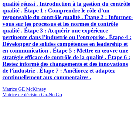
qualité réussi . Introduction à la gestion du contrôle
qualité . Étape 1 : Comprendre le rôle d’un
responsable du contrôle qualité . Étape 2 : Informez-
vous sur les processus et les normes de contrôle
qualité . Étape 3 : Acquérir une expérience
pertinente dans l’industrie ou l’entreprise . Étape 4 :
Développer de solides compétences en leadership et
en communication . Étape 5 : Mettre en œuvre une
stratégie efficace de contrôle de la qualité . Étape 6 :
Restez informé des changements et des innovations
de l’industrie . Étape 7 : Améliorez et adaptez
continuellement aux commentaires .
Navigation
Previous
Matrice GE McKinsey
Post
Next
Matrice de décision Go-No Go
de
Post
l’article