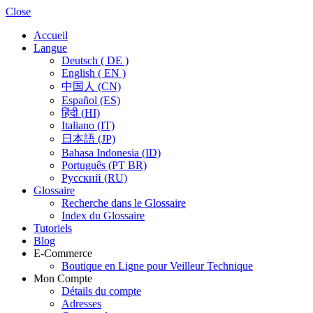
Close
Accueil
Langue
Deutsch ( DE )
English ( EN )
中国人 (CN)
Español (ES)
हिंदी (HI)
Italiano (IT)
日本語 (JP)
Bahasa Indonesia (ID)
Português (PT BR)
Pусский (RU)
Glossaire
Recherche dans le Glossaire
Index du Glossaire
Tutoriels
Blog
E-Commerce
Boutique en Ligne pour Veilleur Technique
Mon Compte
Détails du compte
Adresses