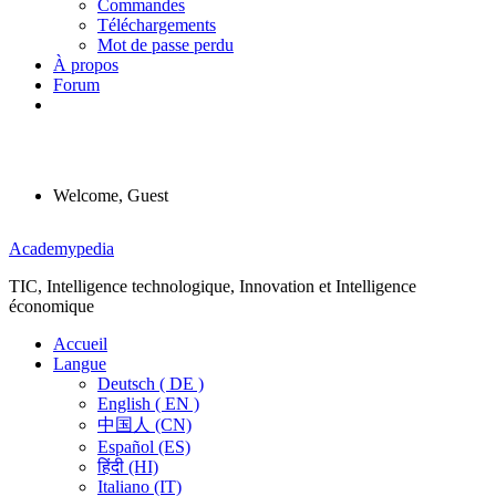
Commandes
Téléchargements
Mot de passe perdu
À propos
Forum
Welcome, Guest
Menu
Academypedia
TIC, Intelligence technologique, Innovation et Intelligence
économique
Accueil
Langue
Deutsch ( DE )
English ( EN )
中国人 (CN)
Español (ES)
हिंदी (HI)
Italiano (IT)