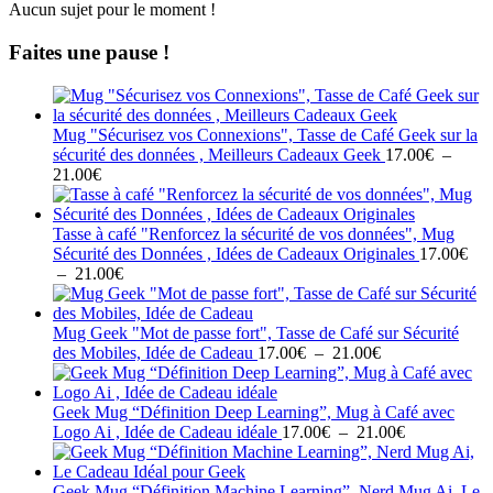
Aucun sujet pour le moment !
Faites une pause !
Mug "Sécurisez vos Connexions", Tasse de Café Geek sur la
sécurité des données , Meilleurs Cadeaux Geek
17.00
€
–
Plage
21.00
€
de
prix :
17.00€
Tasse à café "Renforcez la sécurité de vos données", Mug
à
Sécurité des Données , Idées de Cadeaux Originales
17.00
€
21.00€
Plage
–
21.00
€
de
prix :
17.00€
Mug Geek "Mot de passe fort", Tasse de Café sur Sécurité
à
Plage
des Mobiles, Idée de Cadeau
17.00
€
–
21.00
€
21.00€
de
prix :
17.00€
Geek Mug “Définition Deep Learning”, Mug à Café avec
à
Plage
Logo Ai , Idée de Cadeau idéale
17.00
€
–
21.00
€
21.00€
de
prix :
17.00€
Geek Mug “Définition Machine Learning”, Nerd Mug Ai, Le