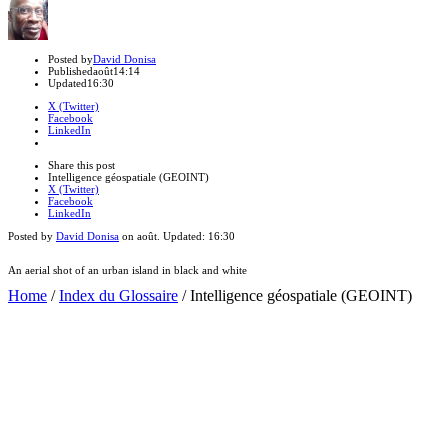
Author
Posted by
David Donisa
Published
août
14:14
Updated
16:30
X (Twitter)
Facebook
LinkedIn
Share
this
Close
Share this post
post
sharing
Intelligence géospatiale (GEOINT)
box
X (Twitter)
Facebook
LinkedIn
Posted by
David Donisa
on
août
. Updated:
16:30
An aerial shot of an urban island in black and white
Home
/
Index du Glossaire
/
Intelligence géospatiale (GEOINT)