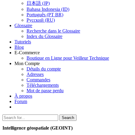
日本語 (JP)
Bahasa Indonesia (ID)
Português (PT BR)
Pусский (RU)
Glossaire
Recherche dans le Glossaire
Index du Glossaire
Tutoriels
Blog
E-Commerce
Boutique en Ligne pour Veilleur Technique
Mon Compte
Détails du compte
Adresses
Commandes
Téléchargements
Mot de passe perdu
À propos
Forum
Search
Search
for:
Intelligence géospatiale (GEOINT)