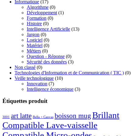
Informatique
(17)
21.00€
Algorithme
(0)
Développement
(1)
Formation
(0)
Histoire
(0)
Intelligence Artificielle
(13)
Jargon
(0)
Logiciel
(0)
Matériel
(0)
Métiers
(0)
Question - Réponse
(0)
Sécurité des données
(3)
Non classé
(0)
Technologies d'Information et de Communication ( TIC )
(0)
Veille technologique
(10)
Innovation
(7)
Intelligence économique
(3)
Étiquettes produit
Brillant
boisson mug
art latte
3001
Bella + Canvas
Compatible Lave-vaisselle
Compatible Micro-ondes