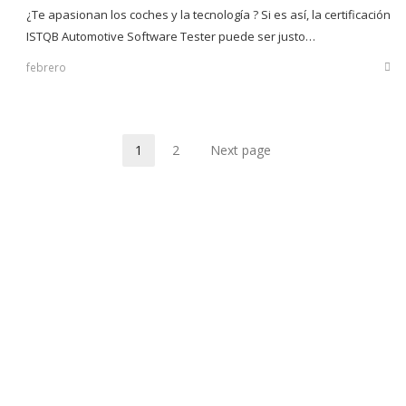
¿Te apasionan los coches y la tecnología ? Si es así, la certificación
ISTQB Automotive Software Tester puede ser justo…
febrero
Sha
this
post
1
2
Next page
Page
Page