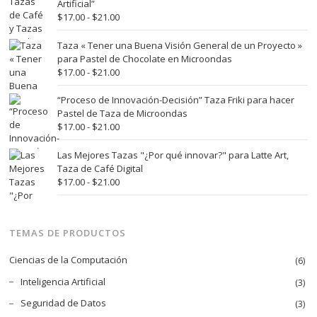
desde
Artificial”
$17.00
Rango
$
17.00
-
$
21.00
hasta
de
$21.00
precios:
Taza « Tener una Buena Visión General de un Proyecto »
desde
para Pastel de Chocolate en Microondas
$17.00
Rango
$
17.00
-
$
21.00
hasta
de
$21.00
precios:
“Proceso de Innovación-Decisión” Taza Friki para hacer
desde
Pastel de Taza de Microondas
$17.00
Rango
$
17.00
-
$
21.00
hasta
de
$21.00
precios:
Las Mejores Tazas "¿Por qué innovar?" para Latte Art,
desde
Taza de Café Digital
$17.00
Rango
$
17.00
-
$
21.00
hasta
de
$21.00
precios:
desde
TEMAS DE PRODUCTOS
$17.00
hasta
Ciencias de la Computación
(6)
$21.00
Inteligencia Artificial
(3)
Seguridad de Datos
(3)