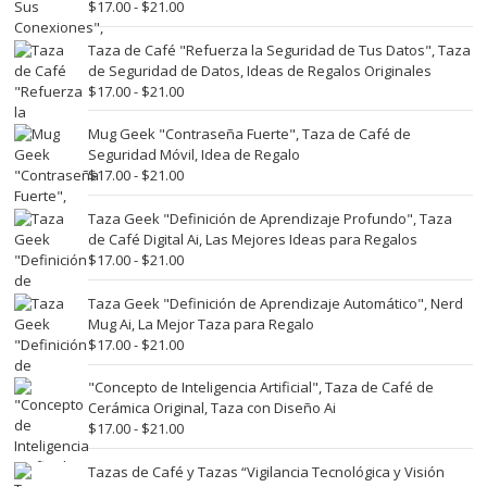
Rango
$
17.00
-
$
21.00
de
precios:
Taza de Café "Refuerza la Seguridad de Tus Datos", Taza
desde
de Seguridad de Datos, Ideas de Regalos Originales
$17.00
Rango
$
17.00
-
$
21.00
hasta
de
$21.00
precios:
Mug Geek "Contraseña Fuerte", Taza de Café de
desde
Seguridad Móvil, Idea de Regalo
$17.00
Rango
$
17.00
-
$
21.00
hasta
de
$21.00
precios:
Taza Geek "Definición de Aprendizaje Profundo", Taza
desde
de Café Digital Ai, Las Mejores Ideas para Regalos
$17.00
Rango
$
17.00
-
$
21.00
hasta
de
$21.00
precios:
Taza Geek "Definición de Aprendizaje Automático", Nerd
desde
Mug Ai, La Mejor Taza para Regalo
$17.00
Rango
$
17.00
-
$
21.00
hasta
de
$21.00
precios:
"Concepto de Inteligencia Artificial", Taza de Café de
desde
Cerámica Original, Taza con Diseño Ai
$17.00
Rango
$
17.00
-
$
21.00
hasta
de
$21.00
precios:
Tazas de Café y Tazas “Vigilancia Tecnológica y Visión