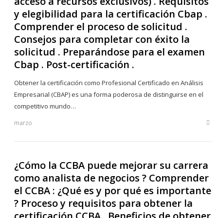
acceso a recursos exclusivos) . Requisitos
y elegibilidad para la certificación Cbap .
Comprender el proceso de solicitud .
Consejos para completar con éxito la
solicitud . Preparándose para el examen
Cbap . Post-certificación .
Obtener la certificación como Profesional Certificado en Análisis
Empresarial (CBAP) es una forma poderosa de distinguirse en el
competitivo mundo…
marzo
Sha
this
post
¿Cómo la CCBA puede mejorar su carrera
como analista de negocios ? Comprender
el CCBA : ¿Qué es y por qué es importante
? Proceso y requisitos para obtener la
certificación CCBA . Beneficios de obtener