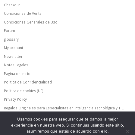
Checkout
Condiciones de Venta
Condiciones Generales de Uso
Forum
glossary
My account
Newsletter
Notas Legales
Pagina de Inicio
Política de Confidencialidad
Política de cookies (UE)
Privacy Policy
Regalos Originales para Especialistas en Inteligencia Tecnológica y TIC
Regalos Originales para Expertos en Inteligencia Tecnológica y TIC
Usamos cookies para asegurar que te damos la mejor
Shop
experiencia en nuestra web. Si continúas usando este sitio,
asumiremos que estás de acuerdo con ello.
wppm