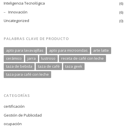
Inteligencia Tecnológica
(6)
Innovación
(6)
Uncategorized
(0)
PALABRAS CLAVE DE PRODUCTO
apto para lavavajillas
apto para microondas
arte latte
cerámico
jarra
lustroso
receta de café con leche
taza de bebida
taza de café
taza geek
taza para café con leche
CATEGORÍAS
certificación
Gestión de Publicidad
ocupación