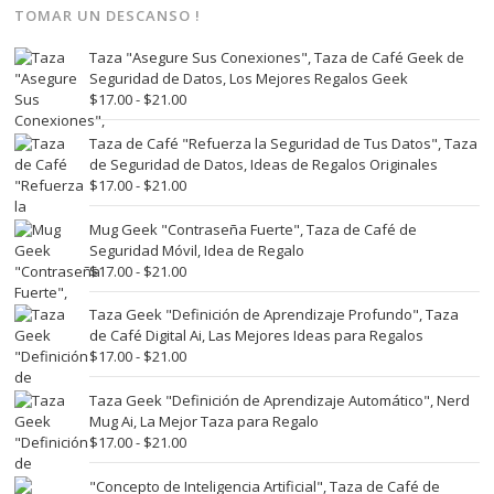
TOMAR UN DESCANSO !
Taza "Asegure Sus Conexiones", Taza de Café Geek de
Seguridad de Datos, Los Mejores Regalos Geek
Rango
$
17.00
-
$
21.00
de
precios:
Taza de Café "Refuerza la Seguridad de Tus Datos", Taza
desde
de Seguridad de Datos, Ideas de Regalos Originales
$17.00
Rango
$
17.00
-
$
21.00
hasta
de
$21.00
precios:
Mug Geek "Contraseña Fuerte", Taza de Café de
desde
Seguridad Móvil, Idea de Regalo
$17.00
Rango
$
17.00
-
$
21.00
hasta
de
$21.00
precios:
Taza Geek "Definición de Aprendizaje Profundo", Taza
desde
de Café Digital Ai, Las Mejores Ideas para Regalos
$17.00
Rango
$
17.00
-
$
21.00
hasta
de
$21.00
precios:
Taza Geek "Definición de Aprendizaje Automático", Nerd
desde
Mug Ai, La Mejor Taza para Regalo
$17.00
Rango
$
17.00
-
$
21.00
hasta
de
$21.00
precios:
"Concepto de Inteligencia Artificial", Taza de Café de