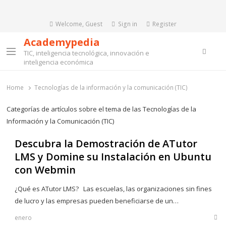
Welcome, Guest
Sign in
Register
Academypedia
Searc
TIC, inteligencia tecnológica, innovación e
Menu
inteligencia económica
Home
Tecnologías de la información y la comunicación (TIC)
Categorías de artículos sobre el tema de las Tecnologías de la
Información y la Comunicación (TIC)
Descubra la Demostración de ATutor
LMS y Domine su Instalación en Ubuntu
con Webmin
¿Qué es ATutor LMS? Las escuelas, las organizaciones sin fines
de lucro y las empresas pueden beneficiarse de un…
enero
Sha
this