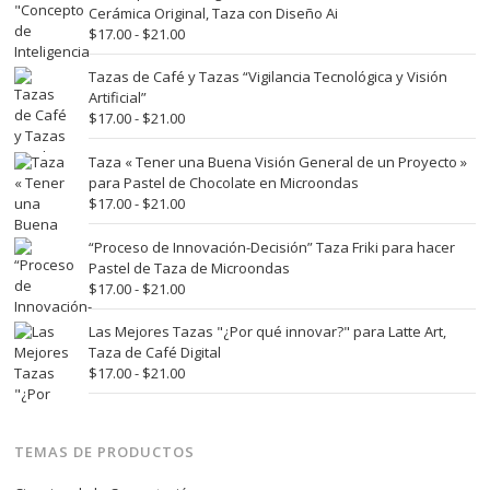
desde
Cerámica Original, Taza con Diseño Ai
$17.00
Rango
$
17.00
-
$
21.00
hasta
de
$21.00
precios:
Tazas de Café y Tazas “Vigilancia Tecnológica y Visión
desde
Artificial”
$17.00
Rango
$
17.00
-
$
21.00
hasta
de
$21.00
precios:
Taza « Tener una Buena Visión General de un Proyecto »
desde
para Pastel de Chocolate en Microondas
$17.00
Rango
$
17.00
-
$
21.00
hasta
de
$21.00
precios:
“Proceso de Innovación-Decisión” Taza Friki para hacer
desde
Pastel de Taza de Microondas
$17.00
Rango
$
17.00
-
$
21.00
hasta
de
$21.00
precios:
Las Mejores Tazas "¿Por qué innovar?" para Latte Art,
desde
Taza de Café Digital
$17.00
Rango
$
17.00
-
$
21.00
hasta
de
$21.00
precios:
desde
TEMAS DE PRODUCTOS
$17.00
hasta