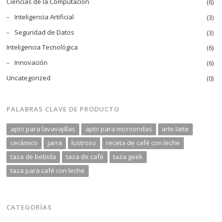
Ciencias de la Computación
(6)
$21.00
Inteligencia Artificial
(3)
Seguridad de Datos
(3)
Inteligencia Tecnológica
(6)
Innovación
(6)
Uncategorized
(0)
PALABRAS CLAVE DE PRODUCTO
apto para lavavajillas
apto para microondas
arte latte
cerámico
jarra
lustroso
receta de café con leche
taza de bebida
taza de café
taza geek
taza para café con leche
CATEGORÍAS