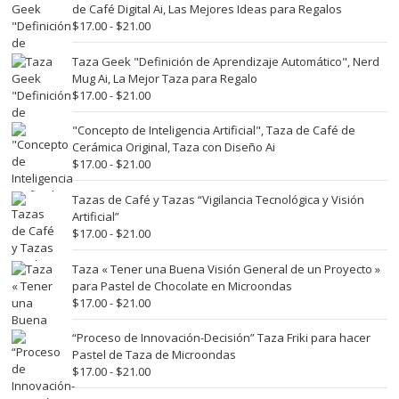
desde
de Café Digital Ai, Las Mejores Ideas para Regalos
$17.00
Rango
$
17.00
-
$
21.00
hasta
de
$21.00
precios:
Taza Geek "Definición de Aprendizaje Automático", Nerd
desde
Mug Ai, La Mejor Taza para Regalo
$17.00
Rango
$
17.00
-
$
21.00
hasta
de
$21.00
precios:
"Concepto de Inteligencia Artificial", Taza de Café de
desde
Cerámica Original, Taza con Diseño Ai
$17.00
Rango
$
17.00
-
$
21.00
hasta
de
$21.00
precios:
Tazas de Café y Tazas “Vigilancia Tecnológica y Visión
desde
Artificial”
$17.00
Rango
$
17.00
-
$
21.00
hasta
de
$21.00
precios:
Taza « Tener una Buena Visión General de un Proyecto »
desde
para Pastel de Chocolate en Microondas
$17.00
Rango
$
17.00
-
$
21.00
hasta
de
$21.00
precios:
“Proceso de Innovación-Decisión” Taza Friki para hacer
desde
Pastel de Taza de Microondas
$17.00
Rango
$
17.00
-
$
21.00
hasta
de