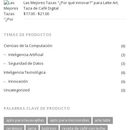
$21.00
precios:
Las Mejores Tazas "¿Por qué innovar?" para Latte Art,
desde
Taza de Café Digital
$17.00
Rango
$
17.00
-
$
21.00
hasta
de
$21.00
precios:
desde
TEMAS DE PRODUCTOS
$17.00
hasta
Ciencias de la Computación
(6)
$21.00
Inteligencia Artificial
(3)
Seguridad de Datos
(3)
Inteligencia Tecnológica
(6)
Innovación
(6)
Uncategorized
(0)
PALABRAS CLAVE DE PRODUCTO
apto para lavavajillas
apto para microondas
arte latte
cerámico
jarra
lustroso
receta de café con leche