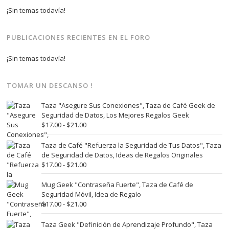
¡Sin temas todavía!
PUBLICACIONES RECIENTES EN EL FORO
¡Sin temas todavía!
TOMAR UN DESCANSO !
Taza "Asegure Sus Conexiones", Taza de Café Geek de
Seguridad de Datos, Los Mejores Regalos Geek
Rango
$
17.00
-
$
21.00
de
precios:
Taza de Café "Refuerza la Seguridad de Tus Datos", Taza
desde
de Seguridad de Datos, Ideas de Regalos Originales
$17.00
Rango
$
17.00
-
$
21.00
hasta
de
$21.00
precios:
Mug Geek "Contraseña Fuerte", Taza de Café de
desde
Seguridad Móvil, Idea de Regalo
$17.00
Rango
$
17.00
-
$
21.00
hasta
de
$21.00
precios:
Taza Geek "Definición de Aprendizaje Profundo", Taza