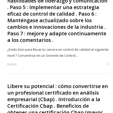
habilidades de liderazgo y comunicación
. Paso 5 : Implementar una estrategia
eficaz de control de calidad . Paso 6 :
Manténgase actualizado sobre los
cambios e innovaciones de la industria .
Paso 7 : mejore y adapte continuamente
a los comentarios .
¿Estás listo para llevar tu carrera en control de calidad al siguiente
nivel ? Convertirse en un Gerente de Control…
marzo
Sha
this
post
Libere su potencial : cómo convertirse en
un profesional certificado en análisis
empresarial (Cbap) . Introducción a la
Certificación Cbap . Beneficios de
obtener una certificación Cbap (mayor