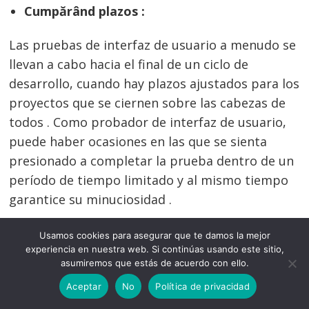
Cumpărând plazos :
Las pruebas de interfaz de usuario a menudo se
llevan a cabo hacia el final de un ciclo de
desarrollo, cuando hay plazos ajustados para los
proyectos que se ciernen sobre las cabezas de
todos . Como probador de interfaz de usuario,
puede haber ocasiones en las que se sienta
presionado a completar la prueba dentro de un
período de tiempo limitado y al mismo tiempo
garantice su minuciosidad .
Para abordar este desafío, las habilidades
Usamos cookies para asegurar que te damos la mejor
experiencia en nuestra web. Si continúas usando este sitio,
efectivas de gestión del tiempo son esenciales
asumiremos que estás de acuerdo con ello.
para un evaluador de interfaz de usuario . Esto
Aceptar
No
Política de privacidad
incluye priorizar las tareas en función de su