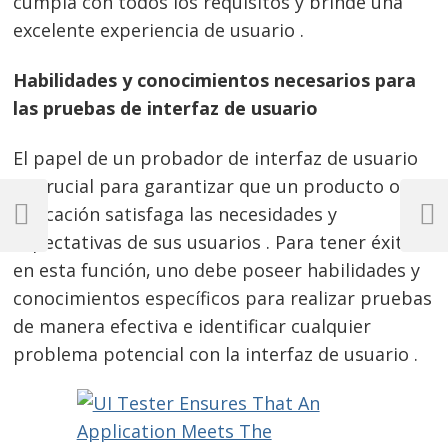
cumpla con todos los requisitos y brinde una
excelente experiencia de usuario .
Habilidades y conocimientos necesarios para
las pruebas de interfaz de usuario
El papel de un probador de interfaz de usuario
es crucial para garantizar que un producto o
Navegación
aplicación satisfaga las necesidades y
de
Previous
Next
expectativas de sus usuarios . Para tener éxito
Post
Post
entradas
en esta función, uno debe poseer habilidades y
conocimientos específicos para realizar pruebas
de manera efectiva e identificar cualquier
problema potencial con la interfaz de usuario .