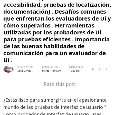
accesibilidad, pruebas de localización,
documentación) . Desafíos comunes
que enfrentan los evaluadores de Ui y
cómo superarlos . Herramientas
utilizadas por los probadores de Ui
para pruebas eficientes . Importancia
de las buenas habilidades de
comunicación para un evaluador de
Ui .
Author
POSTED BY
PUBLISHED
UPDATED
X (Twitter)
Facebook
LinkedI
David Donisa
marzo
12:08 am
9:30 am
Rate this post
¿Estás listo para sumergirte en el apasionante
mundo de las pruebas de interfaz de usuario ?
Como probador de interfaz de usuario, usas