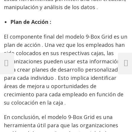
manipulación y análisis de los datos .
Plan de Acción :
El componente final del modelo 9-Box Grid es un
plan de acción . Una vez que los empleados han
sido colocados en sus respectivas cajas, las
Navegación
organizaciones pueden usar esta información
de
Previous
Next
para crear planes de desarrollo personalizados
Post
Post
entradas
para cada individuo . Esto implica identificar
áreas de mejora u oportunidades de
crecimiento para cada empleado en función de
su colocación en la caja .
En conclusión, el modelo 9-Box Grid es una
herramienta útil para que las organizaciones