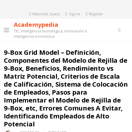
Welcome, Guest
Sign in
Register
Academypedia
Searc
TIC, inteligencia tecnológica, innovación e
Menu
inteligencia económica
9-Box Grid Model – Definición,
Componentes del Modelo de Rejilla de
9-Box, Beneficios, Rendimiento vs
Matriz Potencial, Criterios de Escala
de Calificación, Sistema de Colocación
de Empleados, Pasos para
Implementar el Modelo de Rejilla de
9-Box, etc, Errores Comunes A Evitar,
Identificando Empleados de Alto
Potencial
Author