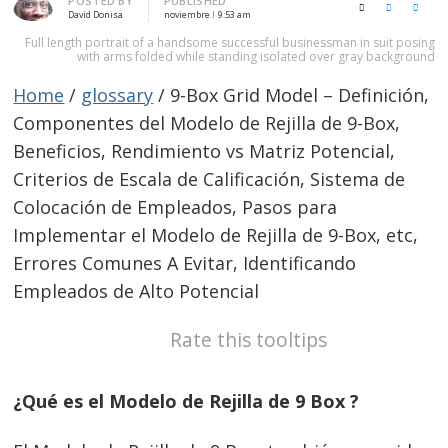
POSTED BY
PUBLISHED
X (Twitter)
Facebook
LinkedI
David Donisa
noviembre
9:53 am
Full length portrait of a handsome successful businessman in suit posing
with arms folded while standing isolated over gray background
Home
/
glossary
/
9-Box Grid Model – Definición,
Componentes del Modelo de Rejilla de 9-Box,
Beneficios, Rendimiento vs Matriz Potencial,
Criterios de Escala de Calificación, Sistema de
Colocación de Empleados, Pasos para
Implementar el Modelo de Rejilla de 9-Box, etc,
Errores Comunes A Evitar, Identificando
Empleados de Alto Potencial
Rate this tooltips
¿Qué es el Modelo de Rejilla de 9 Box ?