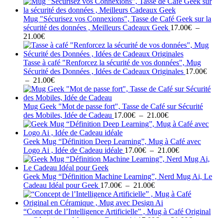
Mug "Sécurisez vos Connexions", Tasse de Café Geek sur la
sécurité des données , Meilleurs Cadeaux Geek
17.00
€
–
Plage
21.00
€
de
prix :
17.00€
Tasse à café "Renforcez la sécurité de vos données", Mug
à
Sécurité des Données , Idées de Cadeaux Originales
17.00
€
21.00€
Plage
–
21.00
€
de
prix :
17.00€
Mug Geek "Mot de passe fort", Tasse de Café sur Sécurité
à
Plage
des Mobiles, Idée de Cadeau
17.00
€
–
21.00
€
21.00€
de
prix :
17.00€
Geek Mug “Définition Deep Learning”, Mug à Café avec
à
Plage
Logo Ai , Idée de Cadeau idéale
17.00
€
–
21.00
€
21.00€
de
prix :
17.00€
Geek Mug “Définition Machine Learning”, Nerd Mug Ai, Le
Plage
à
Cadeau Idéal pour Geek
17.00
€
–
21.00
€
de
21.00€
prix :
17.00€
“Concept de l’Intelligence Artificielle” , Mug à Café Original