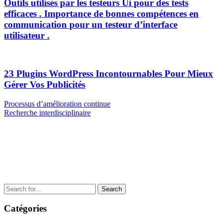
Outils utilisés par les testeurs Ui pour des tests
efficaces . Importance de bonnes compétences en
communication pour un testeur d’interface
utilisateur .
23 Plugins WordPress Incontournables Pour Mieux
Gérer Vos Publicités
Navigation
Previous
Processus d’amélioration continue
Post
Next
Recherche interdisciplinaire
de
Post
l’article
Search
for:
Catégories