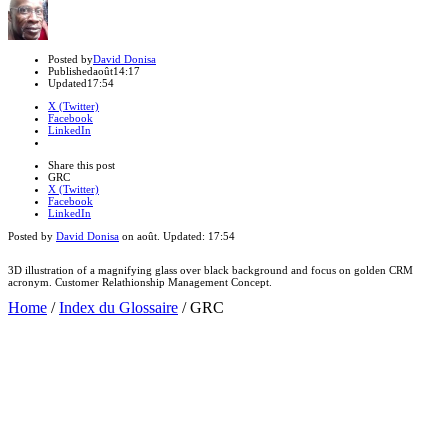
Author
Posted by
David Donisa
Published
août
14:17
Updated
17:54
X (Twitter)
Facebook
LinkedIn
Share
this
Close
Share this post
post
sharing
GRC
box
X (Twitter)
Facebook
LinkedIn
Posted by
David Donisa
on
août
. Updated:
17:54
3D illustration of a magnifying glass over black background and focus on golden CRM
acronym. Customer Relathionship Management Concept.
Home
/
Index du Glossaire
/
GRC