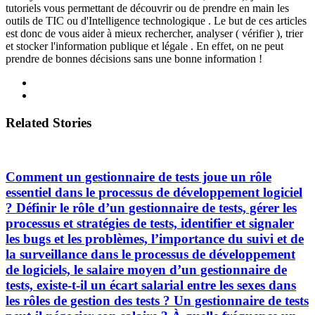
tutoriels vous permettant de découvrir ou de prendre en main les
outils de TIC ou d'Intelligence technologique . Le but de ces articles
est donc de vous aider à mieux rechercher, analyser ( vérifier ), trier
et stocker l'information publique et légale . En effet, on ne peut
prendre de bonnes décisions sans une bonne information !
Related Stories
Comment un gestionnaire de tests joue un rôle
essentiel dans le processus de développement logiciel
? Définir le rôle d’un gestionnaire de tests, gérer les
processus et stratégies de tests, identifier et signaler
les bugs et les problèmes, l’importance du suivi et de
la surveillance dans le processus de développement
de logiciels, le salaire moyen d’un gestionnaire de
tests, existe-t-il un écart salarial entre les sexes dans
les rôles de gestion des tests ? Un gestionnaire de tests