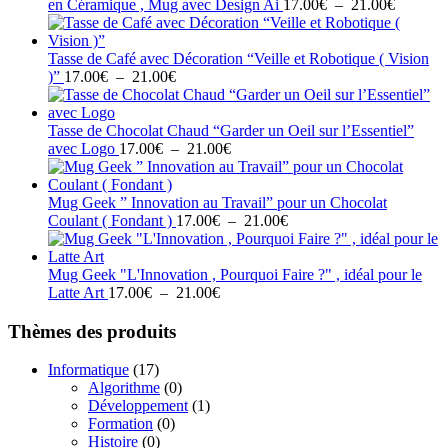
à
Plage
en Céramique , Mug avec Design Ai
17.00
€
–
21.00
€
21.00€
de
prix :
17.00€
Tasse de Café avec Décoration “Veille et Robotique ( Vision
Plage
à
)”
17.00
€
–
21.00
€
de
21.00€
prix :
17.00€
Tasse de Chocolat Chaud “Garder un Oeil sur l’Essentiel”
à
Plage
avec Logo
17.00
€
–
21.00
€
21.00€
de
prix :
17.00€
Mug Geek ” Innovation au Travail” pour un Chocolat
à
Plage
Coulant ( Fondant )
17.00
€
–
21.00
€
21.00€
de
prix :
17.00€
Mug Geek "L'Innovation , Pourquoi Faire ?" , idéal pour le
Plage
à
Latte Art
17.00
€
–
21.00
€
de
21.00€
prix :
Thèmes des produits
17.00€
à
Informatique
(17)
21.00€
Algorithme
(0)
Développement
(1)
Formation
(0)
Histoire
(0)