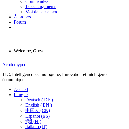
Commandes
Téléchargements
Mot de passe perdu
À propos
Forum
Welcome, Guest
Menu
Academypedia
TIC, Intelligence technologique, Innovation et Intelligence
économique
Accueil
Langue
Deutsch ( DE )
English ( EN )
中国人 (CN)
Español (ES)
हिंदी (HI)
Italiano (IT)