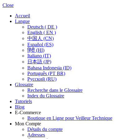
Close
Accueil
Langue
Deutsch ( DE )
English ( EN )
中国人 (CN)
Español (ES)
हिंदी (HI)
Italiano (IT)
日本語 (JP)
Bahasa Indonesia (ID)
Português (PT BR)
Pусский (RU)
Glossaire
Recherche dans le Glossaire
Index du Glossaire
Tutoriels
Blog
E-Commerce
Boutique en Ligne pour Veilleur Technique
Mon Compte
Détails du compte
Adresses