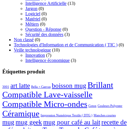
Intelligence Artificielle
(13)
Jargon
(0)
Logiciel
(0)
Matériel
(0)
Métiers
(0)
Question - Réponse
(0)
Sécurité des données
(3)
Non classé
(0)
Technologies d'Information et de Communication ( TIC )
(0)
Veille technologique
(10)
Innovation
(7)
Intelligence économique
(3)
Étiquettes produit
Brillant
boisson mug
art latte
3001
Bella + Canvas
Compatible Lave-vaisselle
Compatible Micro-ondes
Coton
Couleurs Polyester
Céramique
Impression Numérique Textile ( DTG )
Manches courtes
mug
mug geek
mug pour café au lait
recette de