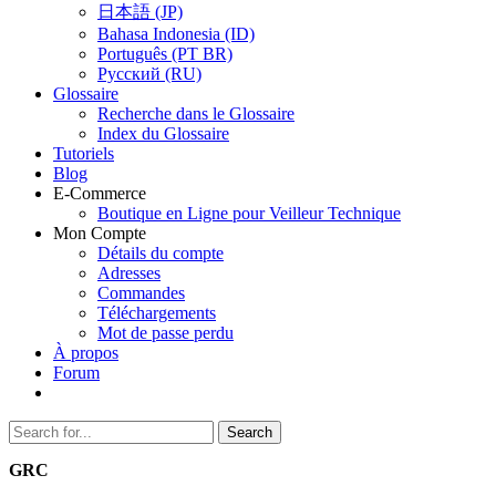
日本語 (JP)
Bahasa Indonesia (ID)
Português (PT BR)
Pусский (RU)
Glossaire
Recherche dans le Glossaire
Index du Glossaire
Tutoriels
Blog
E-Commerce
Boutique en Ligne pour Veilleur Technique
Mon Compte
Détails du compte
Adresses
Commandes
Téléchargements
Mot de passe perdu
À propos
Forum
Search
Search
for:
GRC