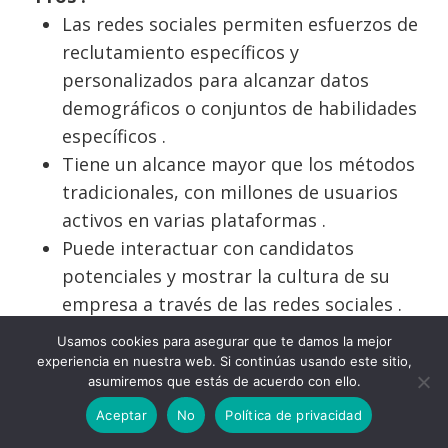
Las redes sociales permiten esfuerzos de
reclutamiento específicos y
personalizados para alcanzar datos
demográficos o conjuntos de habilidades
específicos .
Tiene un alcance mayor que los métodos
tradicionales, con millones de usuarios
activos en varias plataformas .
Puede interactuar con candidatos
potenciales y mostrar la cultura de su
empresa a través de las redes sociales .
Contras :
Usamos cookies para asegurar que te damos la mejor
Con tantos usuarios y actualizaciones
experiencia en nuestra web. Si continúas usando este sitio,
asumiremos que estás de acuerdo con ello.
constantes, el abastecimiento en las redes
sociales puede llevar mucho tiempo y
Aceptar
No
Política de privacidad
requerir recursos dedicados .