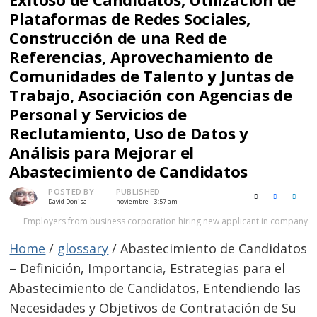
Plataformas de Redes Sociales,
Construcción de una Red de
Referencias, Aprovechamiento de
Comunidades de Talento y Juntas de
Trabajo, Asociación con Agencias de
Personal y Servicios de
Reclutamiento, Uso de Datos y
Análisis para Mejorar el
Abastecimiento de Candidatos
Author
POSTED BY
PUBLISHED
X (Twitter)
Facebook
LinkedI
David Donisa
noviembre
3:57 am
Employers from business corporation hiring new applicant in company
Home
/
glossary
/
Abastecimiento de Candidatos
– Definición, Importancia, Estrategias para el
Abastecimiento de Candidatos, Entendiendo las
Necesidades y Objetivos de Contratación de Su