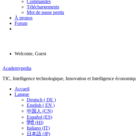
Commandes
Téléchargements
Mot de passe perdu
À propos
Forum
Welcome, Guest
Menu
Academypedia
TIC, Intelligence technologique, Innovation et Intelligence économiq
Accueil
Langue
Deutsch ( DE )
English ( EN )
中国人 (CN)
Español (ES)
हिंदी (HI)
Italiano (IT)
日本語 (JP)