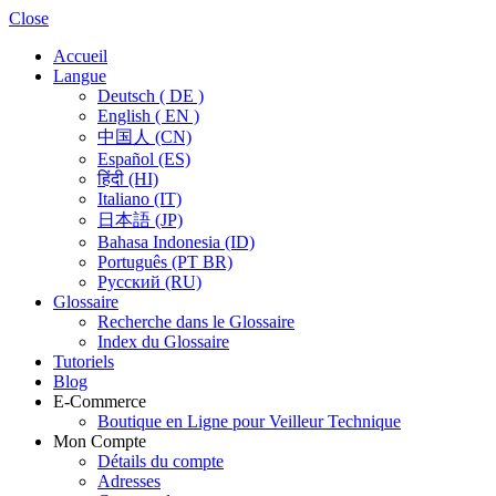
Close
Accueil
Langue
Deutsch ( DE )
English ( EN )
中国人 (CN)
Español (ES)
हिंदी (HI)
Italiano (IT)
日本語 (JP)
Bahasa Indonesia (ID)
Português (PT BR)
Pусский (RU)
Glossaire
Recherche dans le Glossaire
Index du Glossaire
Tutoriels
Blog
E-Commerce
Boutique en Ligne pour Veilleur Technique
Mon Compte
Détails du compte
Adresses