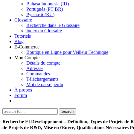
Bahasa Indonesia (ID)
Português (PT BR)
Pусский (RU)
Glossaire
Recherche dans le Glossaire
Index du Glossaire
Tutoriels
Blog
E-Commerce
Boutique en Ligne pour Veilleur Technique
Mon Compte
Détails du compte
Adresses
Commandes
Téléchargements
Mot de passe perdu
À propos
Forum
Search
Search
for:
Recherche Et Développement – Définition, Types de Projets de 
de Projets de R&D, Mise en Œuvre, Qualifications Nécessaires